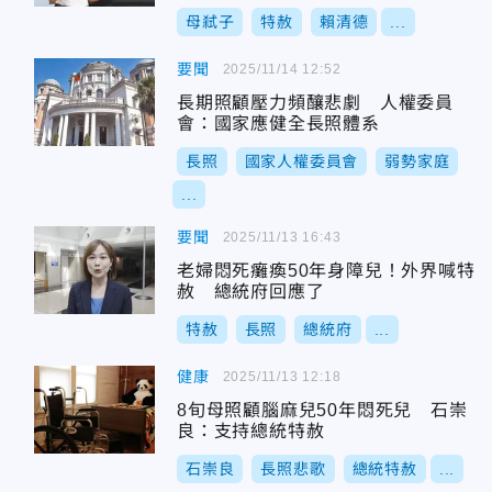
母弒子
特赦
賴清德
...
要聞
2025/11/14 12:52
長期照顧壓力頻釀悲劇 人權委員
會：國家應健全長照體系
長照
國家人權委員會
弱勢家庭
...
要聞
2025/11/13 16:43
老婦悶死癱瘓50年身障兒！外界喊特
赦 總統府回應了
特赦
長照
總統府
...
健康
2025/11/13 12:18
8旬母照顧腦麻兒50年悶死兒 石崇
良：支持總統特赦
石崇良
長照悲歌
總統特赦
...