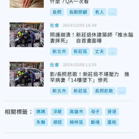
什麼？QA一次看
長照
長期照顧
老人
...
社會
2024/12/09 16:49
照護崩潰！新莊退休建築師「推水腦
妻摔死」 自首畫面曝
新北市
新莊區
丈夫
...
社會
2024/12/09 13:56
影/長照悲歌！新莊翁不堪壓力 推
罕病妻「14樓墜下」慘死
新北市
新莊區
長照悲歌
...
相關標籤：
媽媽
浮屍
高雄市
母子
哥哥
失聯
尋短
楠梓區
斷魂
噩耗