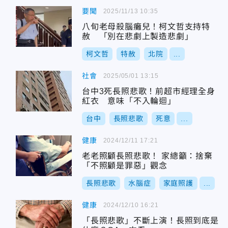
要聞
2025/11/13 10:35
八旬老母殺腦癱兒！柯文哲支持特
赦 「別在悲劇上製造悲劇」
柯文哲
特赦
北院
...
社會
2025/05/01 13:15
台中3死長照悲歌！前超市經理全身
紅衣 意味「不入輪迴」
台中
長照悲歌
死意
...
健康
2024/12/11 17:21
老老照顧長照悲歌！ 家總籲：捨棄
「不照顧是罪惡」觀念
長照悲歌
水腦症
家庭照護
...
健康
2024/12/10 16:21
「長照悲歌」不斷上演！長照到底是