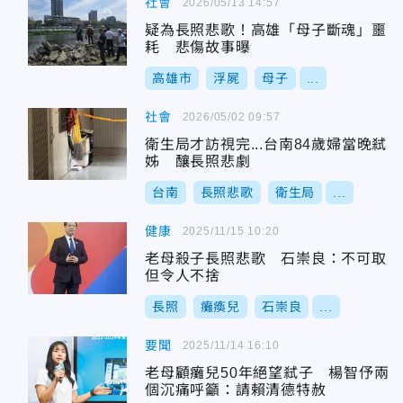
社會
2026/05/13 14:57
疑為長照悲歌！高雄「母子斷魂」噩
耗 悲傷故事曝
高雄市
浮屍
母子
...
社會
2026/05/02 09:57
衛生局才訪視完...台南84歲婦當晚弒
姊 釀長照悲劇
台南
長照悲歌
衛生局
...
健康
2025/11/15 10:20
老母殺子長照悲歌 石崇良：不可取
但令人不捨
長照
癱瘓兒
石崇良
...
要聞
2025/11/14 16:10
老母顧癱兒50年絕望弒子 楊智伃兩
個沉痛呼籲：請賴清德特赦