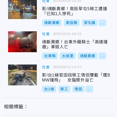
社會
2026/03/16 10:20
影/魂斷異鄉！南投草屯5移工遭撞
「已知1人慘死」
魂斷異鄉
南投縣
草屯鎮
...
社會
2025/12/01 08:33
魂斷異鄉！台東外籍騎士「高速撞
牆」車毀人亡
台東縣
太麻里
魂斷異鄉
...
社會
2025/04/13 14:27
影/台1線官田段移工情侶雙載「遭B
MW撞飛」 女腦漿外溢亡
台1線
移工
情侶
...
相關標籤：