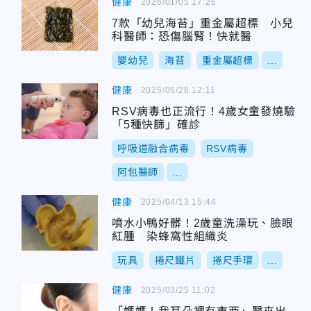
健康
2026/01/05 17:26
7款「幼兒海苔」重金屬超標 小兒
科醫師：恐傷腦腎！快就醫
嬰幼兒
海苔
重金屬超標
...
健康
2025/05/28 12:11
RSV病毒也正流行！4歲女童發燒驗
「5種快篩」確診
呼吸道融合病毒
RSV病毒
阿包醫師
...
健康
2025/04/13 15:44
噴水小鴨好髒！2歲童洗澡玩、臉眼
紅腫 染蜂窩性組織炎
玩具
捲尺鐵片
捲尺手環
...
健康
2025/03/25 11:02