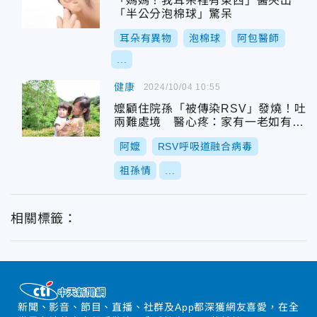
「媽媽！我耳朵裡有東西」醫夾出
「半公分泡棉球」驚呆
耳朵有異物
泡棉球
阿包醫師
...
健康
2024/10/04 10:55
嬤顧住院孫「被傳染RSV」發燒！吐
兩難處境 醫心疼：家有一老如有一
寶
阿嬤
RSV呼吸道融合病毒
祖孫情
...
相關標籤：
新聞、影音、節目、直播、社群及App都深獲網友喜愛，在全