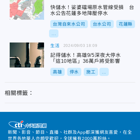
快儲水！娑婆礑場原水管線受損 台
水公告花蓮多地降壓停水
台灣自來水公司
台水公司
花蓮縣
...
生活
2024/09/03 18:09
記得儲水！高雄9/5深夜大停水
「這10地區」36萬戶將受影響
高雄
停水
施工
...
相關標籤：
新聞、影音、節目、直播、社群及App都深獲網友喜愛，在全
世界各地華人亦頗受歡迎，全球擁有2000萬粉絲。