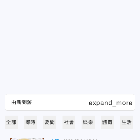
全部
即時
要聞
社會
娛樂
體育
生活