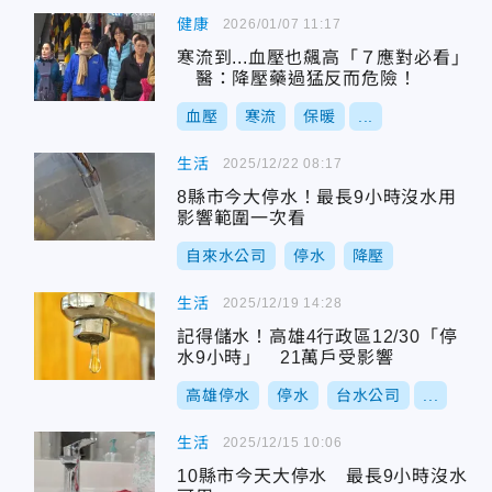
健康
2026/01/07 11:17
寒流到...血壓也飆高「７應對必看」
醫：降壓藥過猛反而危險！
血壓
寒流
保暖
...
生活
2025/12/22 08:17
8縣市今大停水！最長9小時沒水用
影響範圍一次看
自來水公司
停水
降壓
生活
2025/12/19 14:28
記得儲水！高雄4行政區12/30「停
水9小時」 21萬戶受影響
高雄停水
停水
台水公司
...
生活
2025/12/15 10:06
10縣市今天大停水 最長9小時沒水