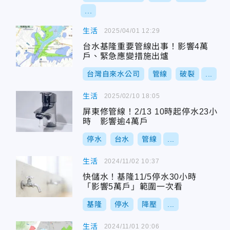
...
生活
2025/04/01 12:29
台水基隆重要管線出事！影響4萬
戶、緊急應變措施出爐
台灣自來水公司
管線
破裂
...
生活
2025/02/10 18:05
屏東修管線！2/13 10時起停水23小
時 影響逾4萬戶
停水
台水
管線
...
生活
2024/11/02 10:37
快儲水！基隆11/5停水30小時
「影響5萬戶」範圍一次看
基隆
停水
降壓
...
生活
2024/11/01 20:06