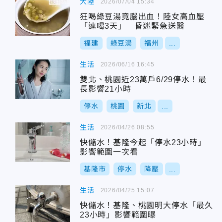
大陸
2026/07/04 15:34
狂喝綠豆湯竟腦出血！陸女高血壓
「連喝3天」 昏迷緊急送醫
福建
綠豆湯
福州
...
生活
2026/06/16 16:45
雙北、桃園近23萬戶6/29停水！最
長影響21小時
停水
桃園
新北
...
生活
2026/04/26 08:55
快儲水！基隆今起「停水23小時」
影響範圍一次看
基隆市
停水
降壓
...
生活
2026/04/25 15:07
快儲水！基隆、桃園明大停水「最久
23小時」影響範圍曝