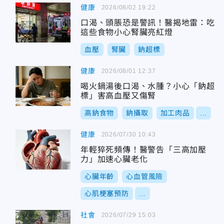
健康
2026/08/02 19:22
口渴、頭脹恐是警訊！醫揭地雷：吃
這些食物小心腎臟亮紅燈
血壓
腎臟
鈉超標
健康
2026/08/01 12:37
喝火鍋湯後口渴、水腫？小心「鈉超
標」害高血壓又傷腎
高鈉食物
鈉攝取
加工肉品
...
健康
2026/07/30 10:43
年輕猝死頻傳！醫警告「三高加壓
力」加速心臟老化
心臟年齡
心血管風險
心肌梗塞預防
...
社會
2026/07/29 15:03