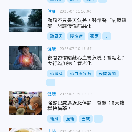
健康
2026/07/11 10:06
颱風不只是天氣差！醫示警「氣壓驟
變」恐讓慢性病惡化
颱風天
慢性病
豪雨
...
健康
2026/07/10 16:57
夜間習慣暗藏心血管危機！醫點名7
大行為加速血管老化
心臟科
心血管疾病
夜間習慣
...
健康
2026/07/09 10:10
強颱巴威逼近恐停診 醫籲：6大族
群快備藥！
颱風
強颱
巴威
...
大陸
2026/07/04 15:34