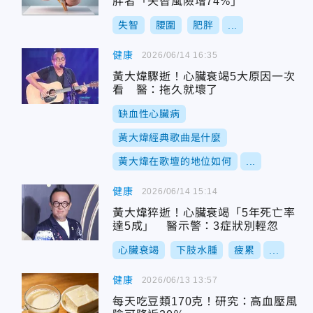
胖者「失智風險增74%」
失智
腰圍
肥胖
...
健康
2026/06/14 16:35
黃大煒驟逝！心臟衰竭5大原因一次
看 醫：拖久就壞了
缺血性心臟病
黃大煒經典歌曲是什麼
黃大煒在歌壇的地位如何
...
健康
2026/06/14 15:14
黃大煒猝逝！心臟衰竭「5年死亡率
達5成」 醫示警：3症狀別輕忽
心臟衰竭
下肢水腫
疲累
...
健康
2026/06/13 13:57
每天吃豆類170克！研究：高血壓風