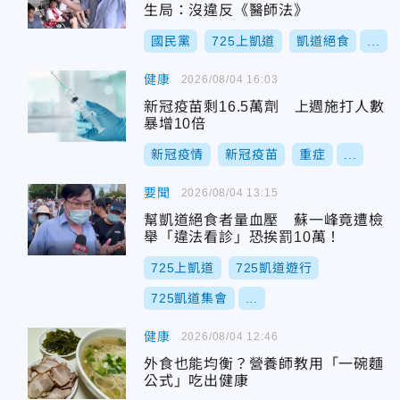
生局：沒違反《醫師法》
國民黨
725上凱道
凱道絕食
...
健康
2026/08/04 16:03
新冠疫苗剩16.5萬劑 上週施打人數
暴增10倍
新冠疫情
新冠疫苗
重症
...
要聞
2026/08/04 13:15
幫凱道絕食者量血壓 蘇一峰竟遭檢
舉「違法看診」恐挨罰10萬！
725上凱道
725凱道遊行
725凱道集會
...
健康
2026/08/04 12:46
外食也能均衡？營養師教用「一碗麵
公式」吃出健康