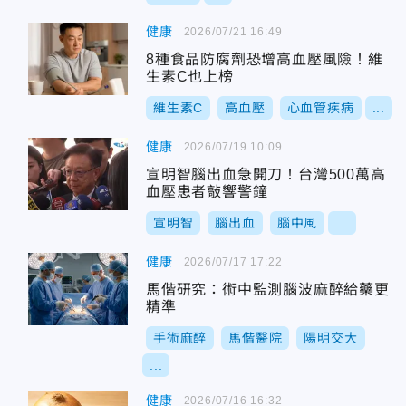
健康
2026/07/21 16:49
8種食品防腐劑恐增高血壓風險！維
生素C也上榜
維生素C
高血壓
心血管疾病
...
健康
2026/07/19 10:09
宣明智腦出血急開刀！台灣500萬高
血壓患者敲響警鐘
宣明智
腦出血
腦中風
...
健康
2026/07/17 17:22
馬偕研究：術中監測腦波麻醉給藥更
精準
手術麻醉
馬偕醫院
陽明交大
...
健康
2026/07/16 16:32