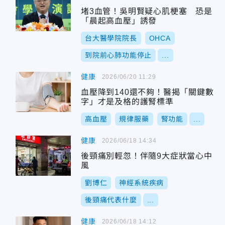
堵3血管！吳明賢疑心肌梗塞 恐是
「晨起高血壓」誘發
台大醫學院院長
OHCA
到院前心肺功能停止
...
健康
2026/06/20 11:29
血壓降到140還不夠！醫揭「關鍵數
字」才是及格的護腎標準
高血壓
規律服藥
腎功能
...
健康
2026/06/18 14:34
後頸痛別輕忽！伴隨9大症狀當心中
風
劉博仁
神經系統疾病
後頸痛代表什麼
...
健康
2026/06/18 14:12