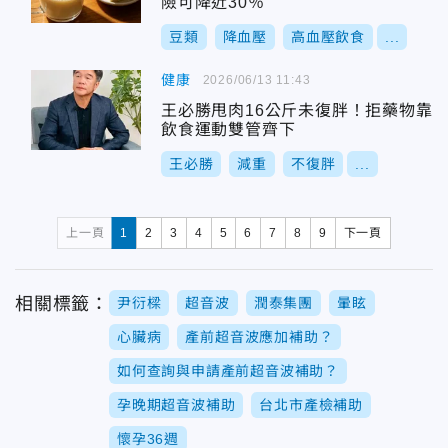
險可降近30％
豆類
降血壓
高血壓飲食
...
健康
2026/06/13 11:43
王必勝甩肉16公斤未復胖！拒藥物靠
飲食運動雙管齊下
王必勝
減重
不復胖
...
上一頁
1
2
3
4
5
6
7
8
9
下一頁
相關標籤：
尹衍樑
超音波
潤泰集團
暈眩
心臟病
產前超音波應加補助？
如何查詢與申請產前超音波補助？
孕晚期超音波補助
台北市產檢補助
懷孕36週