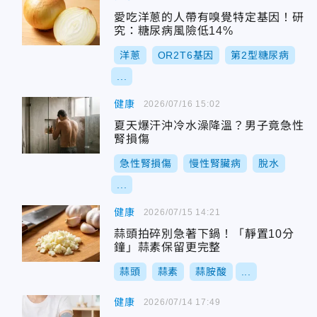
愛吃洋蔥的人帶有嗅覺特定基因！研
究：糖尿病風險低14%
洋蔥
OR2T6基因
第2型糖尿病
...
健康
2026/07/16 15:02
夏天爆汗沖冷水澡降溫？男子竟急性
腎損傷
急性腎損傷
慢性腎臟病
脫水
...
健康
2026/07/15 14:21
蒜頭拍碎別急著下鍋！「靜置10分
鐘」蒜素保留更完整
蒜頭
蒜素
蒜胺酸
...
健康
2026/07/14 17:49