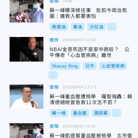
要聞
2天前
蘇一峰曝深綠往事 批如今政治氛
圍：連救人都要害怕
致癌油
毒油
沙拉油
...
體育
2026/08/05 10:38
NBA/金恩死因不是家中跌跤？ 公
牛傳奇「心血管疾病」離世
Stacey King
公牛
心血管疾病
...
要聞
2026/08/04 23:23
蘇一峰量血壓遭檢舉 羅智強轟：賴
清德總統曾急救11次怎不罰？
蘇一峰
量血壓
國民黨
...
要聞
2026/08/04 19:51
蘇一峰凱道幫量血壓被檢舉 北市衛