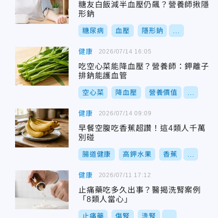
糖友白飯減半血壓仍飆？營養師揪隱
形鈉
糖尿病
血壓
隱形鈉
...
健康
2026/07/14 16:05
吃空心菜能降血壓？營養師：鉀離子
排鈉能護血管
空心菜
降血壓
營養價值
...
健康
2026/07/14 09:09
早餐空腹吃香蕉超讚！這4類人千萬
別碰
腸道健康
高鉀水果
香蕉
...
健康
2026/07/11 17:12
止痛藥吃多久出事？醫揭洗腎案例
「8類人當心」
止痛藥
傷腎
洗腎
...