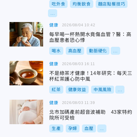
吃外食
均衡飲食
麵店點餐技巧
...
健康
2026/08/04 10:42
每早喝一杯熱開水竟傷血管？醫：高
血壓患者恐心悸
喝水
高血壓
動脈硬化
...
健康
2026/08/03 16:11
不是綠茶才健康！14年研究：每天三
杯紅茶護心防中風
紅茶
健康效益
中風風險
...
健康
2026/08/03 11:39
北市加碼產前超音波補助 43家特約
院所可受檢
生產
孕婦
血壓
...