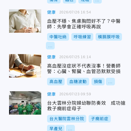
健康
2026/07/26 16:54
血壓不穩、焦慮胸悶好不了？中醫
師：先學會正確呼吸再說
中醫吐納
呼吸練習
橫膈膜呼吸
...
健康
2026/07/25 16:14
高血壓沒症狀不代表沒事！營養師
警：心臟、腎臟、血管恐默默受損
高血壓
血糖波動
損傷
...
健康
2026/07/23 09:59
台大雲林分院婦幼聯防奏效 成功搶
救子癇前症母子
台大醫院雲林分院
子癇前症
早產兒
...