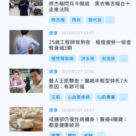
修杰楷閃兵今開庭 黑衣鴨舌帽合十
走進法院
修杰楷
閃兵
替代役
...
健康
2026/07/27 13:07
25歲工程師常熬夜 極度疲勞一檢查
腎衰竭3期
慢性腎衰竭
洪永祥
泡泡尿
...
健康
2026/07/27 11:00
藝人王凱驟逝！醫揭年輕型猝死7大
原因：有跡可循
王凱
心血管疾病
心肌梗塞
...
健康
2026/07/27 10:17
戒糖卻仍慢性病纏身！醫揭4關鍵：
都是健康破洞
傷腎
麵包
戒糖
...