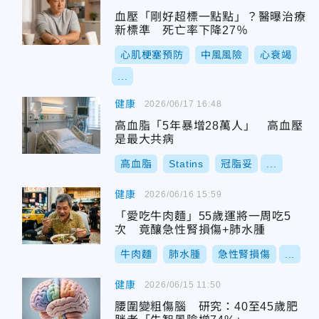
血壓「剛好超標一點點」？醫曝治療
新標準 死亡率下降27％
心肌梗塞預防
中風風險
心衰竭
...
健康
2026/06/17 16:48
高血脂「5年暴增28萬人」 高血壓
是最大共病
高血脂
Statins
冠脂妥
...
健康
2026/06/16 15:59
「愛吃牛肉麵」55歲運將一周吃5
次 竟釀急性腎損傷+肺水腫
牛肉麵
肺水腫
急性腎損傷
...
健康
2026/06/15 11:50
腰圍變粗傷腦 研究：40至45歲肥