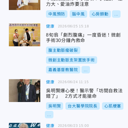
力大、愛油炸要注意
中風預防
腦中風
心房顫動
...
健康
2026/06/25 15:18
8旬翁「劇烈腹痛」一度昏迷！微創
手術30分鐘內救命
腹主動脈瘤破裂
微創主動脈支架置放手術
嘉義基督教醫院
...
健康
2026/06/24 11:15
吳明賢爆心梗！醫示警「坊間自救法
錯了」 2方式才能搶命
吳明賢
台大醫學院院長
心肌梗塞
...
健康
2026/06/23 15:00