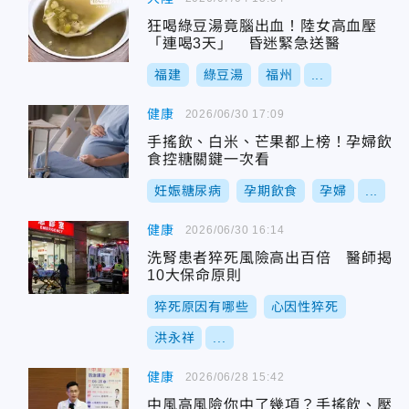
狂喝綠豆湯竟腦出血！陸女高血壓
「連喝3天」 昏迷緊急送醫
福建
綠豆湯
福州
...
健康
2026/06/30 17:09
手搖飲、白米、芒果都上榜！孕婦飲
食控糖關鍵一次看
妊娠糖尿病
孕期飲食
孕婦
...
健康
2026/06/30 16:14
洗腎患者猝死風險高出百倍 醫師揭
10大保命原則
猝死原因有哪些
心因性猝死
洪永祥
...
健康
2026/06/28 15:42
中風高風險你中了幾項？手搖飲、壓