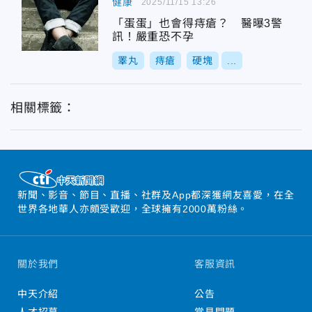
健康
2025/11/15 13:26
「蛋蛋」也會得痔瘡？ 醫曝3警
訊！嚴重恐不孕
睪丸
痔瘡
硬塊
...
相關標籤：
新聞、影音、節目、直播、社群及App都深獲網友喜愛，在全
世界各地華人亦頗受歡迎，全球擁有2000萬粉絲。
關於我們
客服資訊
中天介紹
公告