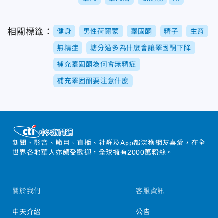
相關標籤：
健身
男性荷爾蒙
睪固酮
精子
生育
無精症
糖分過多為什麼會讓睪固酮下降
補充睪固酮為何會無精症
補充睪固酮要注意什麼
新聞、影音、節目、直播、社群及App都深獲網友喜愛，在全
世界各地華人亦頗受歡迎，全球擁有2000萬粉絲。
關於我們
客服資訊
中天介紹
公告