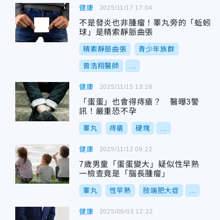
健康
2025/11/17 17:04
不是發炎也非腫瘤！睪丸旁的「蚯蚓
球」是精索靜脈曲張
精索靜脈曲張
青少年族群
曾浩翔醫師
...
健康
2025/11/15 13:26
「蛋蛋」也會得痔瘡？ 醫曝3警
訊！嚴重恐不孕
睪丸
痔瘡
硬塊
...
健康
2025/11/12 09:22
7歲男童「蛋蛋變大」疑似性早熟
一檢查竟是「腦長腫瘤」
睪丸
性早熟
肢端肥大症
...
健康
2025/09/03 12:32