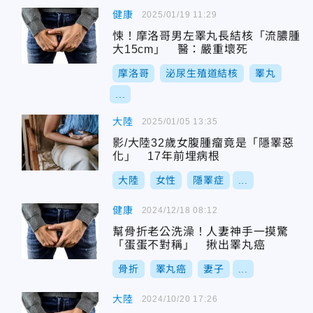
健康
2025/01/19 11:29
悚！摩洛哥男左睪丸長結核「流膿腫
大15cm」 醫：嚴重壞死
摩洛哥
泌尿生殖道結核
睪丸
...
大陸
2025/01/05 13:35
影/大陸32歲女腹腫瘤竟是「隱睪惡
化」 17年前埋病根
大陸
女性
隱睪症
...
健康
2024/12/18 08:12
幫骨折老公洗澡！人妻神手一摸驚
「蛋蛋不對稱」 揪出睪丸癌
骨折
睪丸癌
妻子
...
大陸
2024/10/20 17:26