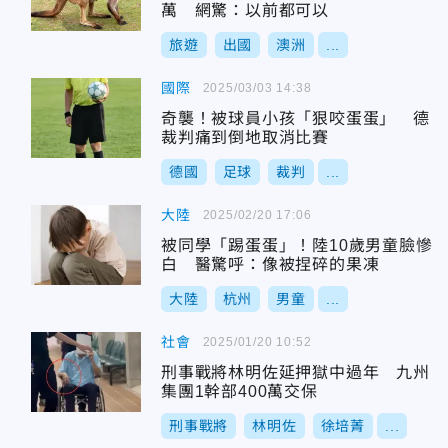
萬 網驚：以前都可以
旅遊
出國
澳洲
...
國際
2025/03/03 14:38
奇襲！被球員小孩「狠咬蛋蛋」 德
裁判痛到倒地取消比賽
德國
足球
裁判
...
大陸
2025/02/20 17:06
被同學「踢蛋蛋」！陸10歲男童臉慘
白 醫驚呼：像被捏碎的果凍
大陸
杭州
男童
...
社會
2025/01/20 10:52
刑事戰將林明佐延押獄中過年 九州
集團1幹部400萬交保
刑事戰將
林明佐
徐培菁
...