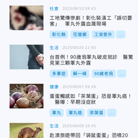
社會
2025/06/10 09:43
工地驚傳慘劇！彰化裝潢工「誤切要
害」 睪丸外露血濺現場
彰化縣
花壇鄉
工安意外
...
生活
2025/05/26 22:40
台首例！90歲翁睪丸破皮就診 醫驚
見第三顆睪丸外露
多睪症
蘇一峰
90歲老翁
...
健康
2025/05/07 09:49
蛋蛋觸感如「茶葉蛋」恐是睪丸癌！
醫曝：早期沒症狀
睪丸
睪丸癌
茶葉蛋
...
生活
2025/04/08 16:45
赴澳旅遊帶回「袋鼠蛋蛋」恐噴20