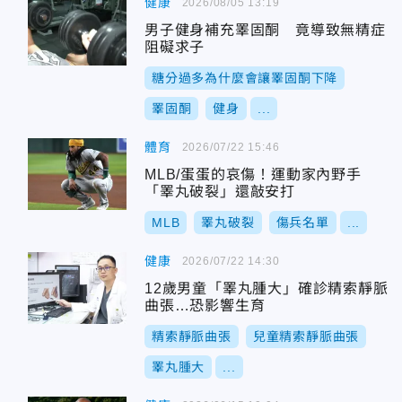
健康
2026/08/05 13:19
男子健身補充睪固酮 竟導致無精症
阻礙求子
糖分過多為什麼會讓睪固酮下降
睪固酮
健身
...
體育
2026/07/22 15:46
MLB/蛋蛋的哀傷！運動家內野手
「睪丸破裂」還敲安打
MLB
睪丸破裂
傷兵名單
...
健康
2026/07/22 14:30
12歲男童「睪丸腫大」確診精索靜脈
曲張…恐影響生育
精索靜脈曲張
兒童精索靜脈曲張
睪丸腫大
...