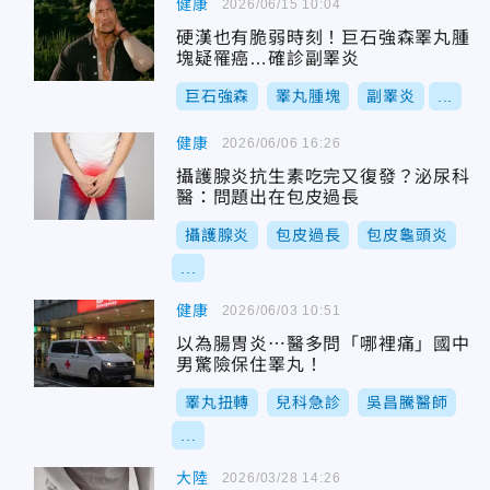
健康
2026/06/15 10:04
硬漢也有脆弱時刻！巨石強森睪丸腫
塊疑罹癌…確診副睪炎
巨石強森
睪丸腫塊
副睪炎
...
健康
2026/06/06 16:26
攝護腺炎抗生素吃完又復發？泌尿科
醫：問題出在包皮過長
攝護腺炎
包皮過長
包皮龜頭炎
...
健康
2026/06/03 10:51
以為腸胃炎⋯醫多問「哪裡痛」國中
男驚險保住睪丸！
睪丸扭轉
兒科急診
吳昌騰醫師
...
大陸
2026/03/28 14:26