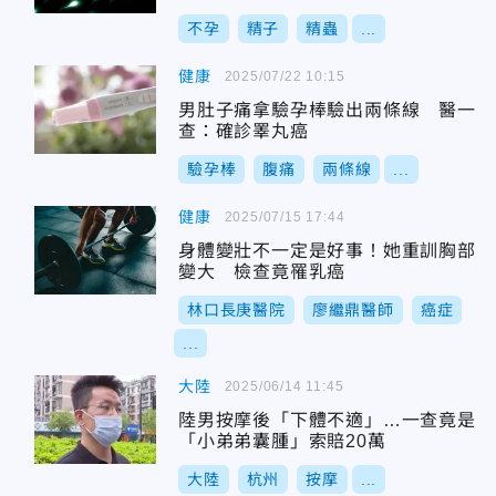
不孕
精子
精蟲
...
健康
2025/07/22 10:15
男肚子痛拿驗孕棒驗出兩條線 醫一
查：確診睪丸癌
驗孕棒
腹痛
兩條線
...
健康
2025/07/15 17:44
身體變壯不一定是好事！她重訓胸部
變大 檢查竟罹乳癌
林口長庚醫院
廖繼鼎醫師
癌症
...
大陸
2025/06/14 11:45
陸男按摩後「下體不適」…一查竟是
「小弟弟囊腫」索賠20萬
大陸
杭州
按摩
...