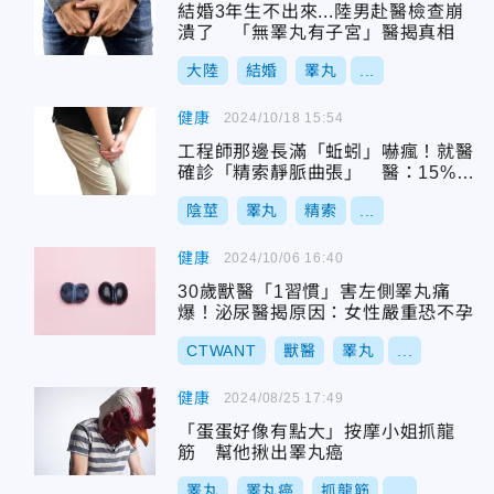
結婚3年生不出來...陸男赴醫檢查崩
潰了 「無睪丸有子宮」醫揭真相
大陸
結婚
睪丸
...
健康
2024/10/18 15:54
工程師那邊長滿「蚯蚓」嚇瘋！就醫
確診「精索靜脈曲張」 醫：15%成
年男會得
陰莖
睪丸
精索
...
健康
2024/10/06 16:40
30歲獸醫「1習慣」害左側睪丸痛
爆！泌尿醫揭原因：女性嚴重恐不孕
CTWANT
獸醫
睪丸
...
健康
2024/08/25 17:49
「蛋蛋好像有點大」按摩小姐抓龍
筋 幫他揪出睪丸癌
睪丸
睪丸癌
抓龍筋
...