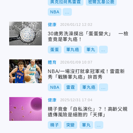
奧克拉荷馬雷霆
密爾瓦基公鹿
NBA
...
健康
2026/01/12 12:02
30歲男洗澡摸出「蛋蛋變大」 一檢
查竟是睪丸癌！
蛋蛋
睪丸癌
睪丸
...
體育
2026/01/09 10:07
NBA/一場沒打就拿冠軍戒！雷霆新
秀「戰勝睪丸癌」拚首秀
NBA
雷霆
睪丸癌
...
健康
2025/12/31 17:04
精子竟會「自私演化」？！高齡父親
遺傳風險是細胞的「天擇」
精子
突變
睪丸
...