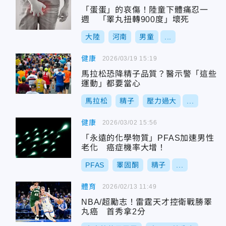
「蛋蛋」的哀傷！陸童下體痛忍一
週 「睪丸扭轉900度」壞死
大陸
河南
男童
...
健康
2026/03/19 15:19
馬拉松恐降精子品質？醫示警「這些
運動」都要當心
馬拉松
精子
壓力過大
...
健康
2026/03/02 15:56
「永遠的化學物質」PFAS加速男性
老化 癌症機率大增！
PFAS
睪固酮
精子
...
體育
2026/02/13 11:49
NBA/超勵志！雷霆天才控衛戰勝睪
丸癌 首秀拿2分