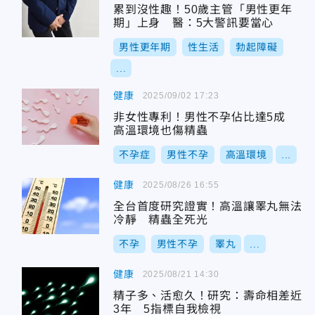
累到沒性趣！50歲主管「男性更年
期」上身 醫：5大警訊要當心
男性更年期
性生活
勃起障礙
...
健康
2025/09/02 17:23
非女性專利！男性不孕佔比達5成
高溫環境也傷精蟲
不孕症
男性不孕
高溫環境
...
健康
2025/08/26 16:55
全台首度研究證實！高溫讓睪丸無法
冷靜 精蟲全死光
不孕
男性不孕
睪丸
...
健康
2025/08/21 14:30
精子多、活愈久！研究：壽命相差近
3年 5指標自我檢視