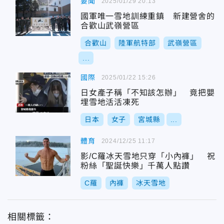
要聞
2025/01/29 20:13
國軍唯一雪地訓練重鎮 新建營舍的
合歡山武嶺營區
合歡山
陸軍航特部
武嶺營區
...
國際
2025/01/22 15:26
日女產子稱「不知該怎辦」 竟把嬰
埋雪地活活凍死
日本
女子
宮城縣
...
體育
2024/12/25 11:17
影/C羅冰天雪地只穿「小內褲」 祝
粉絲「聖誕快樂」千萬人點讚
C羅
內褲
冰天雪地
相關標籤：