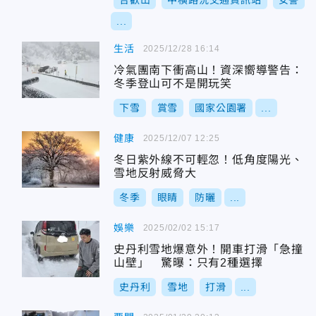
合歡山
中橫路況交通資訊站
女警
...
生活
2025/12/28 16:14
冷氣團南下衝高山！資深嚮導警告：
冬季登山可不是開玩笑
下雪
賞雪
國家公園署
...
健康
2025/12/07 12:25
冬日紫外線不可輕忽！低角度陽光、
雪地反射威脅大
冬季
眼睛
防曬
...
娛樂
2025/02/02 15:17
史丹利雪地爆意外！開車打滑「急撞
山壁」 驚曝：只有2種選擇
史丹利
雪地
打滑
...