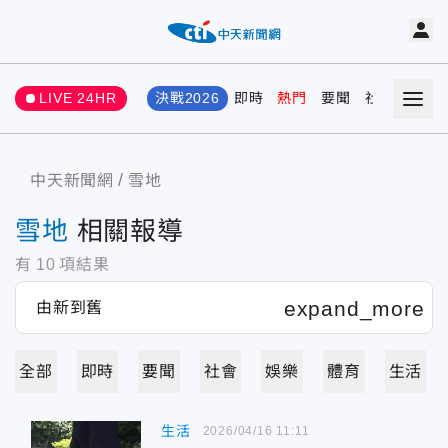
LIVE 24HR
決戰2026
即時
熱門
要聞
社會
娛樂
中天新聞網
雪地
雪地
相關報導
有
10
項結果
全部
即時
要聞
社會
娛樂
體育
生活
生活
2026/04/16 11:11