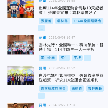
要聞
2025/10/09 16:58
出席114年全國運動會倒數10天記者
會！ 張麗善宣布：雲林準備好了
張麗善
雲林縣
114年全國運動會
...
要聞
2025/09/08 16:47
雲林先行、全國唯一、科技領航、智
慧上場 114年師生一人一平板
國中小學
師生
平板
...
要聞
2025/05/02 13:52
白沙屯媽祖北港進香 張麗善率隊恭
送起駕 祈求114全運會圓滿順利
雲林縣政府廣告
張麗善
雲林縣長
...
要聞
2024/12/27 11:13