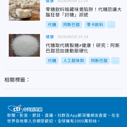
健康
2026/05/06 11:25
零糖飲料暗藏味覺陷阱！代糖恐讓大
腦狂發「討糖」訊號
代糖
阿斯巴甜
零卡飲料
...
健康
2026/04/20 15:18
代糖取代精製糖≠健康！研究：阿斯
巴甜恐加速動脈硬化
代糖
人工甜味劑
阿斯巴甜
...
相關標籤：
新聞、影音、節目、直播、社群及App都深獲網友喜愛，在全
世界各地華人亦頗受歡迎，全球擁有2000萬粉絲。