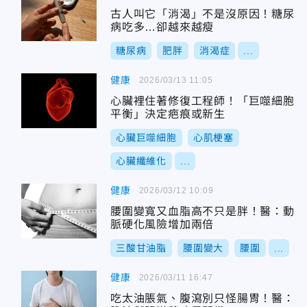
古人叫它「消渴」不是沒原因！糖尿
病吃多…卻越來越瘦
糖尿病
肥胖
消渴症
...
健康
2026/03/13 11:05
心臟裡住著修復工程師！「巨噬細胞
平衡」決定疤痕或新生
心臟巨噬細胞
心肌梗塞
心臟纖維化
...
健康
2026/03/12 10:09
腰圍變寬又血脂高不只是胖！醫：動
脈硬化風險增加兩倍
三酸甘油脂
腰圍變大
腰圍
...
健康
2026/03/11 16:47
吃太油脹氣、腹瀉別只怪腸胃！醫：