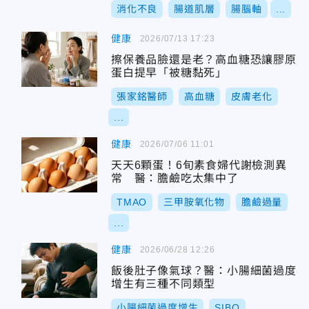
消化不良
腸道肌層
腸腦軸
...
健康
2026/07/13 17:23
擦保養品臉還是老？高血糖恐讓膠原
蛋白提早「被糖黏死」
張家銘醫師
高血糖
皮膚老化
...
健康
2026/07/06 11:01
天天6顆蛋！6旬素食婦代謝檢測異
常 醫：膽鹼吃太集中了
TMAO
三甲胺氧化物
膽鹼過量
...
健康
2026/06/28 12:26
飯後肚子像氣球？醫：小腸細菌過度
增生有三種不同類型
小腸細菌過度增生
SIBO