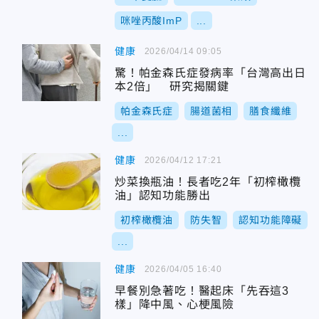
咪唑丙酸ImP
...
健康
2026/04/14 09:05
驚！帕金森氏症發病率「台灣高出日
本2倍」 研究揭關鍵
帕金森氏症
腸道菌相
膳食纖維
...
健康
2026/04/12 17:21
炒菜換瓶油！長者吃2年「初榨橄欖
油」認知功能勝出
初榨橄欖油
防失智
認知功能障礙
...
健康
2026/04/05 16:40
早餐別急著吃！醫起床「先吞這3
樣」降中風、心梗風險