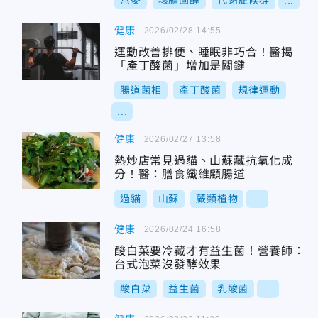
燕麥
壞膽固醇
代謝症候群
...
健康
2026/02/28 14:55
運動改善排便、睡眠非巧合！醫揭
「產丁酸菌」增加是關鍵
腸道菌相
產丁酸菌
規律運動
...
健康
2026/02/27 13:58
熱炒店常見過貓、山蘇藏抗氧化成
分！醫：膳食纖維顧腸道
過貓
山蘇
蕨類植物
...
健康
2026/02/24 16:58
酸白菜要冷藏才有益生菌！營養師：
台式泡菜沒發酵效果
酸白菜
益生菌
乳酸菌
...