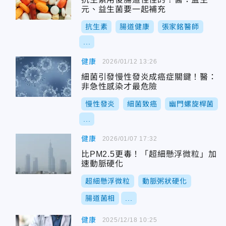
元、益生菌要一起補充
抗生素
腸道健康
張家銘醫師
...
健康
2026/01/12 13:26
細菌引發慢性發炎成癌症關鍵！醫：
非急性感染才最危險
慢性發炎
細菌致癌
幽門螺旋桿菌
...
健康
2026/01/07 17:32
比PM2.5更毒！「超細懸浮微粒」加
速動脈硬化
超細懸浮微粒
動脈粥狀硬化
腸道菌相
...
健康
2025/12/18 10:25