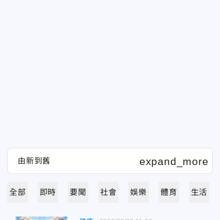
全部
即時
要聞
社會
娛樂
體育
生活