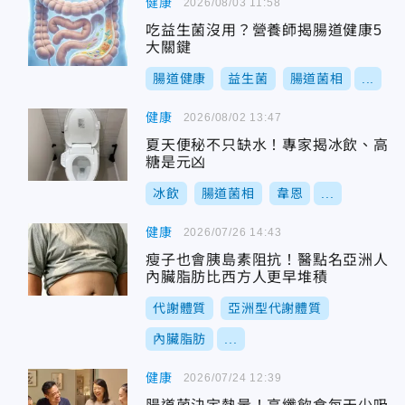
健康
2026/08/03 11:58
吃益生菌沒用？營養師揭腸道健康5
大關鍵
腸道健康
益生菌
腸道菌相
...
健康
2026/08/02 13:47
夏天便秘不只缺水！專家揭冰飲、高
糖是元凶
冰飲
腸道菌相
韋恩
...
健康
2026/07/26 14:43
瘦子也會胰島素阻抗！醫點名亞洲人
內臟脂肪比西方人更早堆積
代謝體質
亞洲型代謝體質
內臟脂肪
...
健康
2026/07/24 12:39