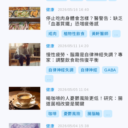
健康
2026/05/16 16:40
停止吃肉身體會怎樣？醫警告：缺乏
「血基質鐵」恐增疲倦感
戒肉
植物性飲食
黃軒醫師
...
健康
2026/05/11 14:20
慢性疲勞、腦霧是自律神經失調？專
家：調整飲食助恢復平衡
自律神經失調
自律神經
GABA
...
健康
2026/05/05 11:04
喝咖啡的人憂鬱風險更低！研究：腸
道菌相改變是關鍵
咖啡
憂鬱風險
腸腦軸
...
健康
2026/05/04 15:38