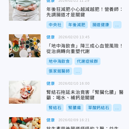
健康
2026/02/22 11:29
年後狂減肥小心越減越肥！營養師：
先調腸道才是關鍵
中央社
年後減肥
腸道健康
...
健康
2026/02/20 13:45
「地中海飲食」降三成心血管風險！
從治病轉向重塑代謝
地中海飲食
代謝症候群
張家銘醫師
...
健康
2026/02/10 16:00
腎結石拖延未治竟害「腎臟化膿」醫
籲：喝水、補鈣是關鍵
腎結石
腎膿瘍
草酸鈣結石
...
健康
2026/02/09 16:21
抗生素用後腸道怪怪的？醫：益生