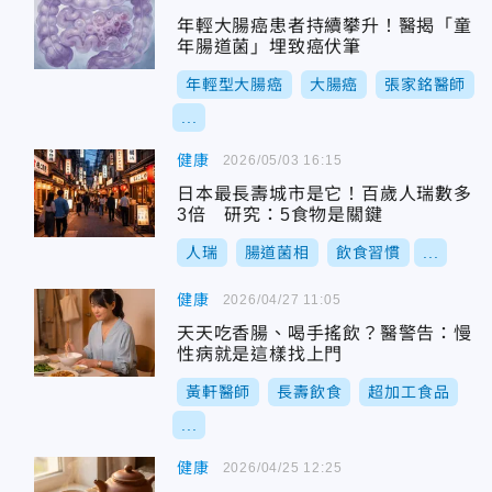
年輕大腸癌患者持續攀升！醫揭「童
年腸道菌」埋致癌伏筆
年輕型大腸癌
大腸癌
張家銘醫師
...
健康
2026/05/03 16:15
日本最長壽城市是它！百歲人瑞數多
3倍 研究：5食物是關鍵
人瑞
腸道菌相
飲食習慣
...
健康
2026/04/27 11:05
天天吃香腸、喝手搖飲？醫警告：慢
性病就是這樣找上門
黃軒醫師
長壽飲食
超加工食品
...
健康
2026/04/25 12:25