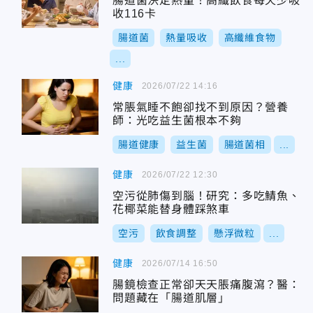
腸道菌決定熱量！高纖飲食每天少吸
收116卡
腸道菌
熱量吸收
高纖維食物
...
健康
2026/07/22 14:16
常脹氣睡不飽卻找不到原因？營養
師：光吃益生菌根本不夠
腸道健康
益生菌
腸道菌相
...
健康
2026/07/22 12:30
空污從肺傷到腦！研究：多吃鯖魚、
花椰菜能替身體踩煞車
空污
飲食調整
懸浮微粒
...
健康
2026/07/14 16:50
腸鏡檢查正常卻天天脹痛腹瀉？醫：
問題藏在「腸道肌層」