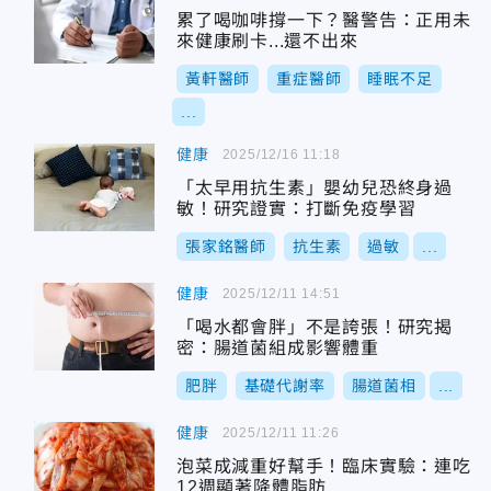
累了喝咖啡撐一下？醫警告：正用未
來健康刷卡...還不出來
黃軒醫師
重症醫師
睡眠不足
...
健康
2025/12/16 11:18
「太早用抗生素」嬰幼兒恐終身過
敏！研究證實：打斷免疫學習
張家銘醫師
抗生素
過敏
...
健康
2025/12/11 14:51
「喝水都會胖」不是誇張！研究揭
密：腸道菌組成影響體重
肥胖
基礎代謝率
腸道菌相
...
健康
2025/12/11 11:26
泡菜成減重好幫手！臨床實驗：連吃
12週顯著降體脂肪