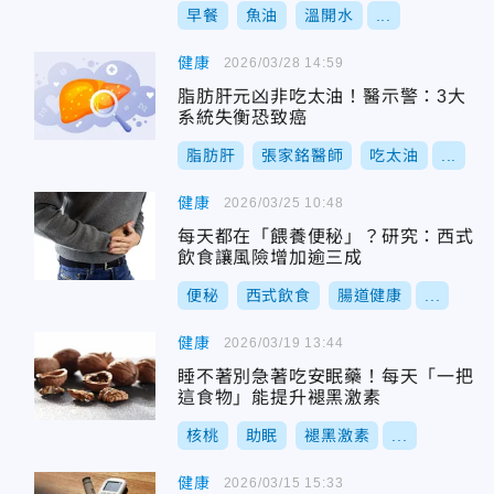
早餐
魚油
溫開水
...
健康
2026/03/28 14:59
脂肪肝元凶非吃太油！醫示警：3大
系統失衡恐致癌
脂肪肝
張家銘醫師
吃太油
...
健康
2026/03/25 10:48
每天都在「餵養便秘」？研究：西式
飲食讓風險增加逾三成
便秘
西式飲食
腸道健康
...
健康
2026/03/19 13:44
睡不著別急著吃安眠藥！每天「一把
這食物」能提升褪黑激素
核桃
助眠
褪黑激素
...
健康
2026/03/15 15:33