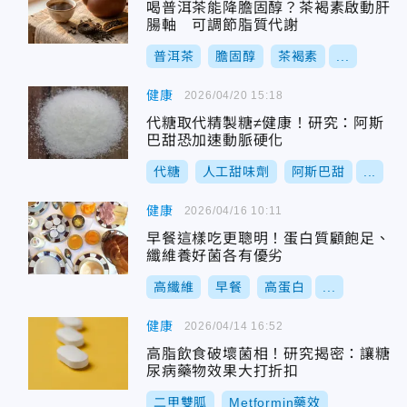
喝普洱茶能降膽固醇？茶褐素啟動肝
腸軸 可調節脂質代謝
普洱茶
膽固醇
茶褐素
...
健康
2026/04/20 15:18
代糖取代精製糖≠健康！研究：阿斯
巴甜恐加速動脈硬化
代糖
人工甜味劑
阿斯巴甜
...
健康
2026/04/16 10:11
早餐這樣吃更聰明！蛋白質顧飽足、
纖維養好菌各有優劣
高纖維
早餐
高蛋白
...
健康
2026/04/14 16:52
高脂飲食破壞菌相！研究揭密：讓糖
尿病藥物效果大打折扣
二甲雙胍
Metformin藥效