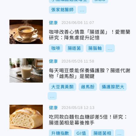
張家銘醫師
...
健康
2026/06/06 11:07
咖啡改善心情靠「腸道菌」！愛爾蘭
研究：降焦慮提升記憶
咖啡
腸道菌
腸腦軸
...
健康
2026/05/26 11:58
每天喝豆漿能保養攝護腺？腸道代謝
物「雌馬酚」是關鍵
大豆異黃酮
雌馬酚
攝護腺肥大
...
健康
2026/05/18 12:13
吃同款白麵包血糖卻差5倍！研究：
腸道菌相是幕後推手
升糖指數
GI值
腸道菌相
...