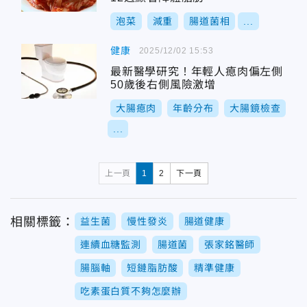
泡菜
減重
腸道菌相
...
健康
2025/12/02 15:53
最新醫學研究！年輕人瘜肉偏左側
50歲後右側風險激增
大腸瘜肉
年齡分布
大腸鏡檢查
...
上一頁
1
2
下一頁
相關標籤：
益生菌
慢性發炎
腸道健康
連續血糖監測
腸道菌
張家銘醫師
腸腦軸
短鏈脂肪酸
精準健康
吃素蛋白質不夠怎麼辦