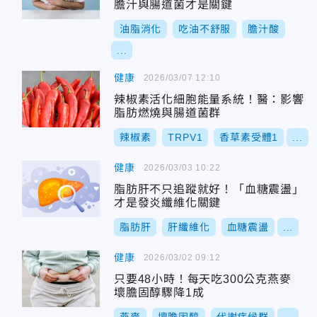
膽汁與腸道菌才是關鍵
油脂消化
吃油不舒服
膽汁酸
...
健康
2026/03/07 12:10
辣椒素活化細胞能量系統！醫：影響
脂肪燃燒與腸道菌群
辣椒素
TRPV1
香草素受體1
...
健康
2026/03/03 10:22
脂肪肝不只追蹤就好！「血糖震盪」
才是發炎纖維化關鍵
脂肪肝
肝纖維化
血糖震盪
...
健康
2026/03/02 09:12
只要48小時！每天吃300公克燕麥
壞膽固醇驟降1成