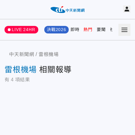
LIVE 24HR
決戰2026
即時
熱門
要聞
社會
娛樂
中天新聞網
雷根機場
雷根機場
相關報導
有
4
項結果