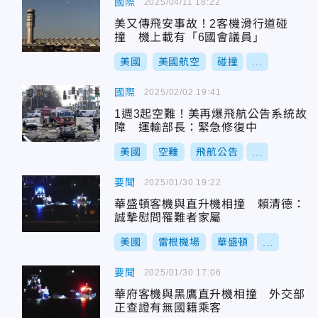
國際
2025/04/11 18:22
美又傳飛安事故！2客機滑行道碰
撞 機上載有「6國會議員」
美國
美國航空
碰撞
...
國際
2025/02/02 19:41
1週3起空難！美再爆飛航公告系統故
障 運輸部長：緊急修復中
美國
空難
飛航公告
...
要聞
2025/01/30 19:22
華盛頓客機與直升機相撞 賴清德：
誠摯慰問罹難者家屬
美國
雷根機場
華盛頓
...
要聞
2025/01/30 17:06
華府客機與黑鷹直升機相撞 外交部
正查證有無國籍乘客