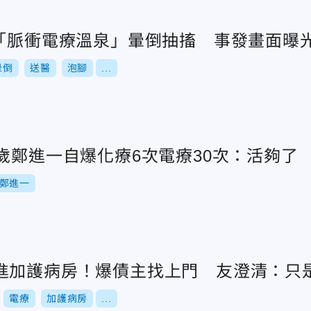
泡「脈衝電療溫泉」暈倒抽搐 事發畫面曝
暈倒
送醫
泡腳
...
歲鄭進一自爆化療6次電療30次：活夠了
鄭進一
進加護病房！爆債主找上門 友澄清：只
電療
加護病房
...