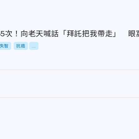
65次！向老天喊話「拜託把我帶走」 眼
失智
抗癌
...