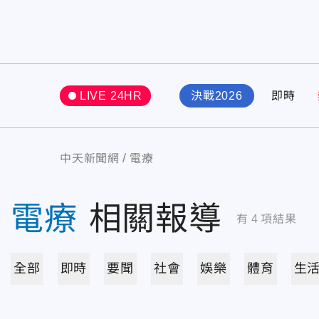
LIVE 24HR
決戰2026
即時
中天新聞網
電療
電療
相關報導
有
4
項結果
全部
即時
要聞
社會
娛樂
體育
生