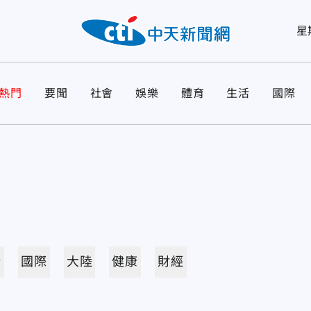
星
熱門
要聞
社會
娛樂
體育
生活
國際
活
國際
大陸
健康
財經