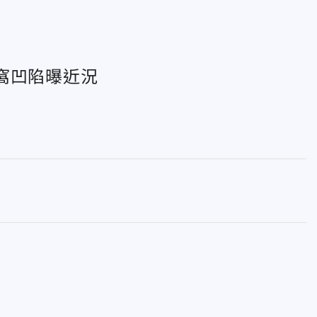
窩凹陷曝近況