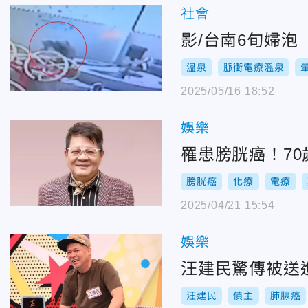
社會
影/台南6旬婦
溫泉
脈衝電療溫泉
2025/05/16 18:52
娛樂
罹患膀胱癌！70
膀胱癌
化療
電療
2025/04/21 15:54
娛樂
汪建民驚傳被送
汪建民
債主
肺腺癌