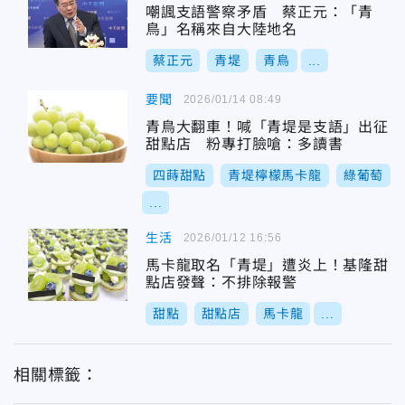
嘲諷支語警察矛盾 蔡正元：「青
鳥」名稱來自大陸地名
蔡正元
青堤
青鳥
...
要聞
2026/01/14 08:49
青鳥大翻車！喊「青堤是支語」出征
甜點店 粉專打臉嗆：多讀書
四蒔甜點
青堤檸檬馬卡龍
綠葡萄
...
生活
2026/01/12 16:56
馬卡龍取名「青堤」遭炎上！基隆甜
點店發聲：不排除報警
甜點
甜點店
馬卡龍
...
相關標籤：