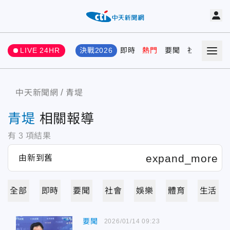
LIVE 24HR
決戰2026
即時
熱門
要聞
社會
娛樂
中天新聞網
青堤
青堤
相關報導
有
3
項結果
全部
即時
要聞
社會
娛樂
體育
生活
要聞
2026/01/14 09:23