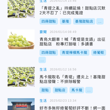
生活
2026/01/14 15:46
「青提之亂」持續延燒！甜點店沉默
2天不忍了：已完成蒐證
四蒔甜點
基隆
基隆甜點店
...
要聞
2026/01/14 08:49
青鳥大翻車！喊「青堤是支語」出征
甜點店 粉專打臉嗆：多讀書
四蒔甜點
青堤檸檬馬卡龍
綠葡萄
...
生活
2026/01/12 16:56
馬卡龍取名「青堤」遭炎上！基隆甜
點店發聲：不排除報警
甜點
甜點店
馬卡龍
...
生活
2025/02/23 13:34
好市多無籽綠葡萄好評不斷！網一面