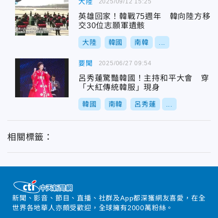
大陸
2025/09/12 15:25
英雄回家！韓戰75週年 韓向陸方移
交30位志願軍遺骸
大陸
韓國
南韓
...
要聞
2025/06/27 09:54
呂秀蓮驚豔韓國！主持和平大會 穿
「大紅傳統韓服」現身
韓國
南韓
呂秀蓮
...
相關標籤：
新聞、影音、節目、直播、社群及App都深獲網友喜愛，在全
世界各地華人亦頗受歡迎，全球擁有2000萬粉絲。