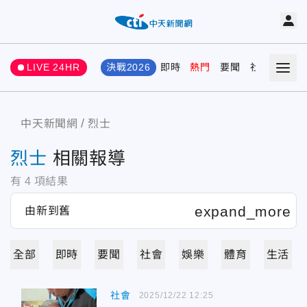
LIVE 24HR
決戰2026
即時
熱門
要聞
社會
娛樂
中天新聞網
烈士
烈士
相關報導
有
4
項結果
全部
即時
要聞
社會
娛樂
體育
生活
社會
2025/12/22 12:25