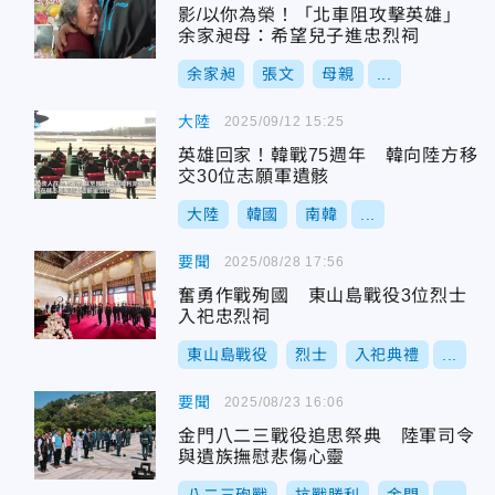
影/以你為榮！「北車阻攻擊英雄」
余家昶母：希望兒子進忠烈祠
余家昶
張文
母親
...
大陸
2025/09/12 15:25
英雄回家！韓戰75週年 韓向陸方移
交30位志願軍遺骸
大陸
韓國
南韓
...
要聞
2025/08/28 17:56
奮勇作戰殉國 東山島戰役3位烈士
入祀忠烈祠
東山島戰役
烈士
入祀典禮
...
要聞
2025/08/23 16:06
金門八二三戰役追思祭典 陸軍司令
與遺族撫慰悲傷心靈