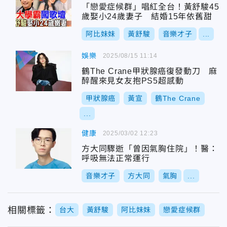
「戀愛症候群」唱紅全台！黃舒駿45
歲娶小24歲妻子 結婚15年依舊甜
阿比妹妹
黃舒駿
音樂才子
...
娛樂
2025/08/15 11:14
鶴The Crane甲狀腺癌復發動刀 麻
醉醒來見女友抱PS5超感動
甲狀腺癌
黃宣
鶴The Crane
...
健康
2025/03/02 12:23
方大同驟逝「曾因氣胸住院」！醫：
呼吸無法正常運行
音樂才子
方大同
氣胸
...
相關標籤：
台大
黃舒駿
阿比妹妹
戀愛症候群