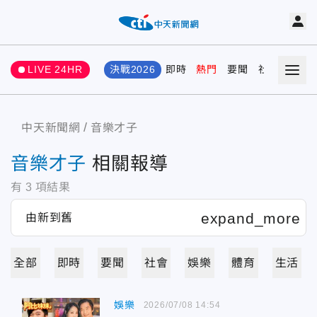
LIVE 24HR
決戰2026
即時
熱門
要聞
社會
娛樂
中天新聞網
音樂才子
音樂才子
相關報導
有
3
項結果
全部
即時
要聞
社會
娛樂
體育
生活
娛樂
2026/07/08 14:54