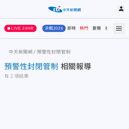
LIVE 24HR
決戰2026
即時
熱門
要聞
社會
娛樂
中天新聞網
預警性封閉管制
預警性封閉管制
相關報導
有
2
項結果