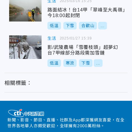
生活
2025/03/16 15:25
路面結冰！台14甲「翠峰至大禹嶺」
今18:00起封閉
低溫
下雪
合歡山
...
生活
2025/01/27 15:39
影/武陵農場「雪覆枝頭」超夢幻
台7甲線部分路段需加雪鏈
低溫
寒流
下雪
...
相關標籤：
新聞、影音、節目、直播、社群及App都深獲網友喜愛，在全
世界各地華人亦頗受歡迎，全球擁有2000萬粉絲。