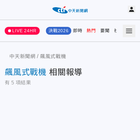
LIVE 24HR
決戰2026
即時
熱門
要聞
社會
娛樂
中天新聞網
飆風式戰機
飆風式戰機
相關報導
有
5
項結果