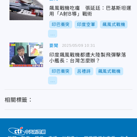
飆風戰機吃癟 張延廷：巴基斯坦運
用「A射B導」戰術
印巴衝突
印度空軍
飆風式戰機
...
要聞
2025/05/09 10:31
印度飆風戰機都遭大陸製飛彈擊落
小艦長：台灣怎麼辦？
印巴衝突
呂禮詩
飆風式戰機
...
相關標籤：