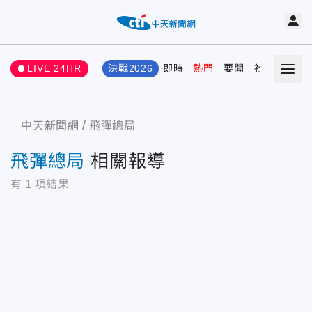
LIVE 24HR
決戰2026
即時
熱門
要聞
社會
娛樂
中天新聞網
飛彈總局
飛彈總局
相關報導
有
1
項結果