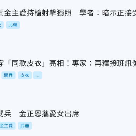
開金主愛持槍射擊獨照 學者：暗示正接
愛
北韓
穿「同款皮衣」亮相！專家：再釋接班訊
閱兵
皮衣
...
閱兵 金正恩攜愛女出席
金主愛
武器