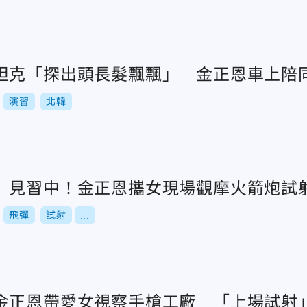
坦克「探出頭長髮飄飄」 金正恩車上陪
演習
北韓
」見習中！金正恩攜女現場觀摩火箭炮試
飛彈
試射
...
金正恩帶愛女視察手槍工廠 「上場試射