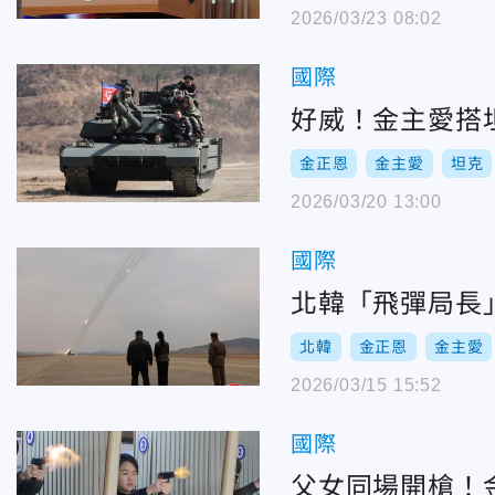
2026/03/23 08:02
國際
好威！金主愛搭
金正恩
金主愛
坦克
2026/03/20 13:00
國際
北韓「飛彈局長
北韓
金正恩
金主愛
2026/03/15 15:52
國際
父女同場開槍！