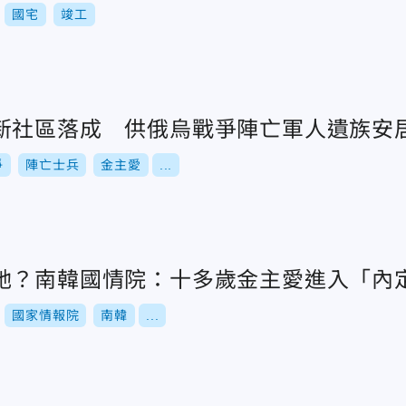
國宅
竣工
新社區落成 供俄烏戰爭陣亡軍人遺族安
爭
陣亡士兵
金主愛
...
她？南韓國情院：十多歲金主愛進入「內
國家情報院
南韓
...