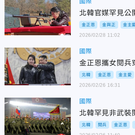
國際
北韓官媒罕見公
金正恩
金與正
金主
2026/02/28 11:02
國際
金正恩攜女閱兵
北韓
金正恩
金主愛
2026/02/26 16:31
國際
北韓罕見非武裝
北韓
閱兵
金正恩