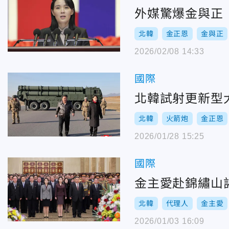
外媒驚爆金與正
北韓
金正恩
金與正
2026/02/08 14:33
國際
北韓試射更新型
北韓
火箭炮
金正恩
2026/01/28 15:25
國際
金主愛赴錦繡山
北韓
代理人
金主愛
2026/01/03 16:09