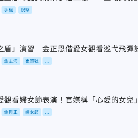
手槍
視察
之盾」演習 金正恩偕愛女觀看巡弋飛彈
金主海
崔賢號
...
愛觀看婦女節表演！官媒稱「心愛的女兒
金與正
婦女節
...