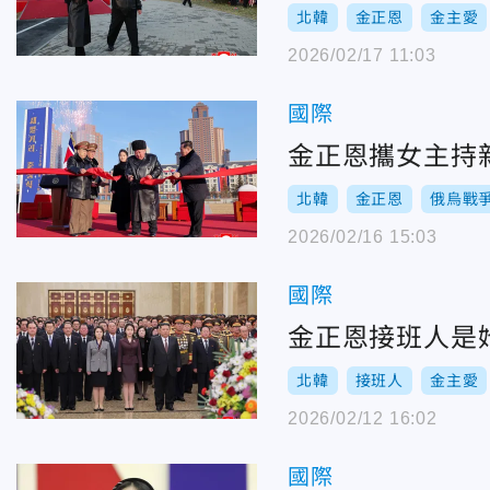
北韓
金正恩
金主愛
2026/02/17 11:03
國際
金正恩攜女主持
北韓
金正恩
俄烏戰
2026/02/16 15:03
國際
金正恩接班人是
北韓
接班人
金主愛
2026/02/12 16:02
國際