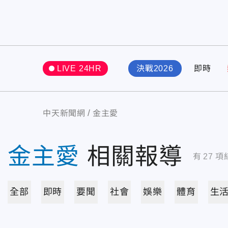
LIVE 24HR
決戰2026
即時
中天新聞網
金主愛
金主愛
相關報導
有
27
項
全部
即時
要聞
社會
娛樂
體育
生