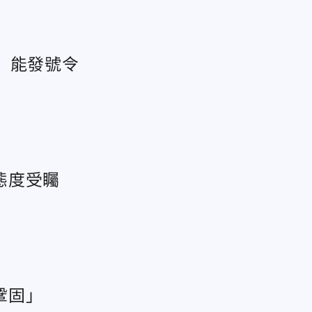
」能發號令
態度受矚
鞏固」