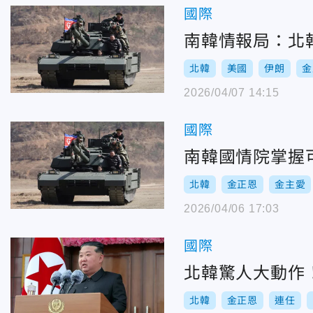
國際
南韓情報局：北
北韓
美國
伊朗
金
2026/04/07 14:15
國際
南韓國情院掌握
北韓
金正恩
金主愛
2026/04/06 17:03
國際
北韓驚人大動作
北韓
金正恩
連任