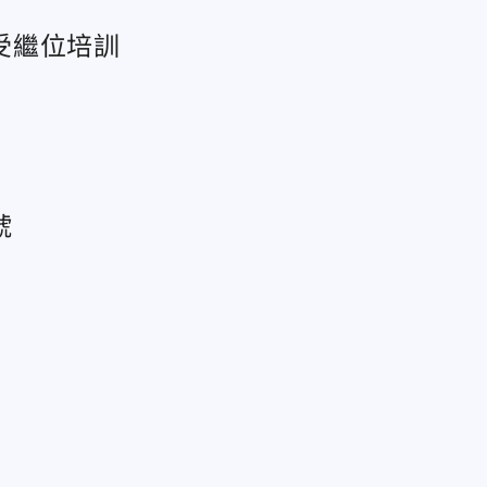
受繼位培訓
號