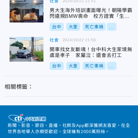
社會
2024/10/22 22:51
男大生海外培訓畫面曝光！朝陽學霸
閃違規BMW喪命 校方證實「生前
錄取星宇航空」
台中
大里
死亡車禍
...
社會
2024/10/22 15:56
開車找女友斷魂！台中科大生家境無
虞是孝子 家屬泣：還會去打工
台中
大里
死亡車禍
...
相關標籤：
新聞、影音、節目、直播、社群及App都深獲網友喜愛，在全
世界各地華人亦頗受歡迎，全球擁有2000萬粉絲。