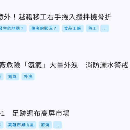
意外！越籍移工右手捲入攪拌機骨折
發生的地點？
傷者的狀況？
食品工廠
移工
...
品廠危險「氨氣」大量外洩 消防灑水警戒
廠
氨氣
外洩
+1 足跡遍布高屏市場
診
高雄市鳳山區
發燒
...