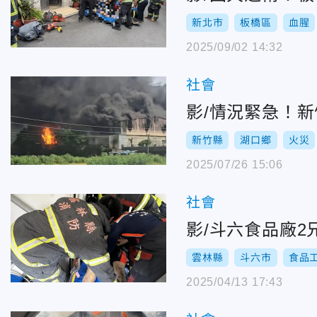
新北市
板橋區
血腥
2025/09/02 14:32
社會
影/情況緊急！
新竹縣
湖口鄉
火災
2025/07/26 15:06
社會
影/斗六食品廠
雲林縣
斗六市
食品
2025/04/13 17:43