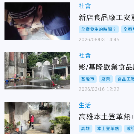
社會
新店食品廠工安
全案發生的時間？
全案
2026/08/03 14:45
社會
影/基隆歇業食
基隆市
廢棄
食品工
2026/03/16 12:22
生活
高雄本土登革熱
高雄
本土登革熱
確