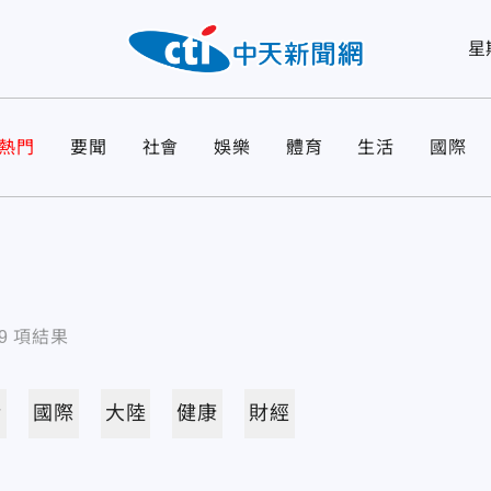
星
熱門
要聞
社會
娛樂
體育
生活
國際
9
項結果
活
國際
大陸
健康
財經