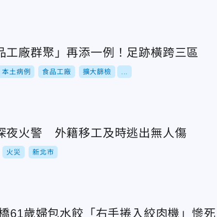
品工廠群聚」再添一例！足跡橫跨三區
本土病例
食品工廠
擴大篩檢
...
深夜火警 外籍移工及時逃出無人傷
火災
新北市
板橋61歲婦包水餃「右手捲入絞肉機」慘死