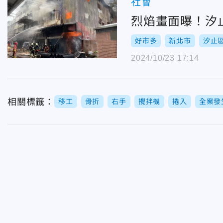
社會
烈焰畫面曝！汐
好市多
新北市
汐止
2024/10/23 17:14
相關標籤：
移工
骨折
右手
攪拌機
捲入
全案發