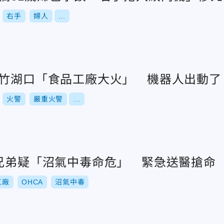
右手
婦人
...
新竹湖口「食品工廠大火」 機器人出動了
火警
嚴重火警
...
2兄弟疑「沼氣中毒命危」 緊急送醫搶命
工廠
OHCA
沼氣中毒