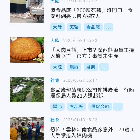
大陸
2025/10/28 17:03
陸食品廠「200頭死豬」堆門口 食
安引網憂…官方逮7人
大陸
死豬
食品廠
...
大陸
2025/09/30 15:33
「人肉月餅」上市？廣西餅廠員工捲
入機器亡 官方：事發未生產
大陸
廣西
月餅
...
社會
2025/08/27 15:17
食品廠勾結環保公司偷排廢液 行賄
環保局人員21人遭起訴
黑心
食品廠
環保公司
...
社會
2025/01/13 15:33
恐怖！雲林斗南食品廠意外 23歲工
人手掌捲入絞肉機