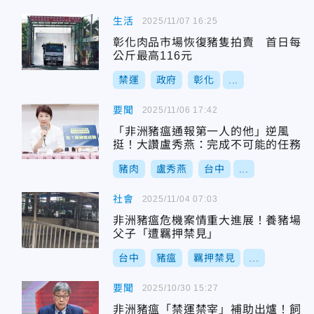
生活
2025/11/07 16:25
彰化肉品市場恢復豬隻拍賣 首日每
公斤最高116元
禁運
政府
彰化
...
要聞
2025/11/06 17:42
「非洲豬瘟通報第一人的他」逆風
挺！大讚盧秀燕：完成不可能的任務
豬肉
盧秀燕
台中
...
社會
2025/11/04 07:03
非洲豬瘟危機案情重大進展！養豬場
父子「遭羈押禁見」
台中
豬瘟
羈押禁見
...
要聞
2025/10/30 15:27
非洲豬瘟「禁運禁宰」補助出爐！飼