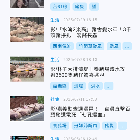
台61線
豬隻
墜
生活
2025/07/29 16:15
影/「水淹2米高」豬舍變水牢！3千
頭豬掙扎 溺斃長蟲
西南氣流
竹節草颱風
颱風
...
生活
2025/07/28 18:13
影/朴子大排潰堤！養豬場遭水攻
逾3500隻豬仔驚喜逃脫
嘉義縣
潰堤
洪水
...
社會
2025/07/11 17:58
影/嘉義勘查遇漏電！ 官員直擊百
頭豬遭電死「七孔爆血」
養豬場
丹娜絲颱風
豬隻
...
生活
2025/05/26 12:49