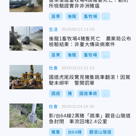
苗栗後龍畜牧場4頭豬隻死亡！動防
所檢驗證實非非洲豬瘟
苗栗
後龍
畜牧場
...
生活
2026/02/13 13:20
後龍1畜牧場4豬隻死亡 農業局公布
檢驗結果：非重大傳染病案件
苗栗
後龍
畜牧場
...
社會
2025/12/13 21:15
國道虎尾段驚見豬隻跳車翻滾！因駕
駛未綁牢 警開罰單
國道
豬
國道事故
...
社會
2025/11/24 16:35
影/台64線2黑豬「跳車」觀音山隧道
急封閉 車流回堵2.4公里
豬隻
台64線
觀音山隧道