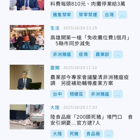
料費每頭810元、肉攤停業給3萬
豬隻禁宰
禁宰禁運
台灣
...
生活
2025/10/29 13:25
高雄開第一槍「免收攤位費1個月」
5縣市同步減免
非洲豬瘟
疫情
農業部
...
要聞
2025/10/29 11:10
農業部今專家會議釐清非洲豬瘟疫
調 另提補助輔導產業方案
台中
梧棲區
非洲豬瘟
...
大陸
2025/10/28 17:03
陸食品廠「200頭死豬」堆門口 食
安引網憂…官方逮7人
大陸
死豬
食品廠
...