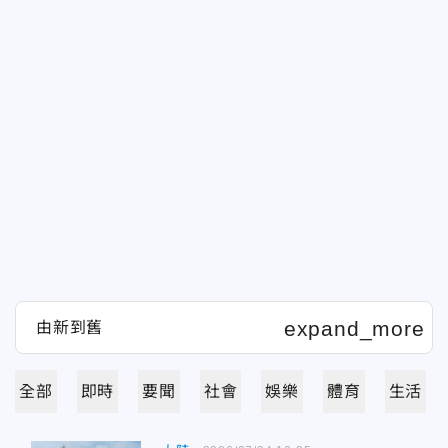
全部
即時
要聞
社會
娛樂
體育
生活