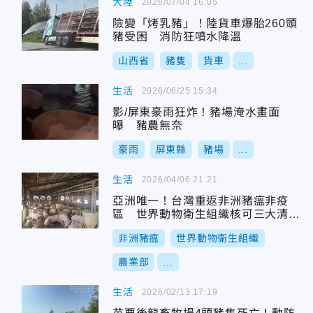
大陸
2026/07/04 16:05
險變「烤乳豬」！陸貨車爆胎260頭
豬受困 消防狂噴水降溫
山西省
豬隻
貨車
...
生活
2026/06/25 15:34
影/屏東豪雨狂炸！豬場淹水畫面
曝 豬農無奈
豪雨
屏東縣
豬場
...
生活
2026/04/06 21:21
亞洲唯一！台灣重返非洲豬瘟非疫
區 世界動物衛生組織核可三大清淨
國
非洲豬瘟
世界動物衛生組織
農業部
...
生活
2026/02/13 17:19