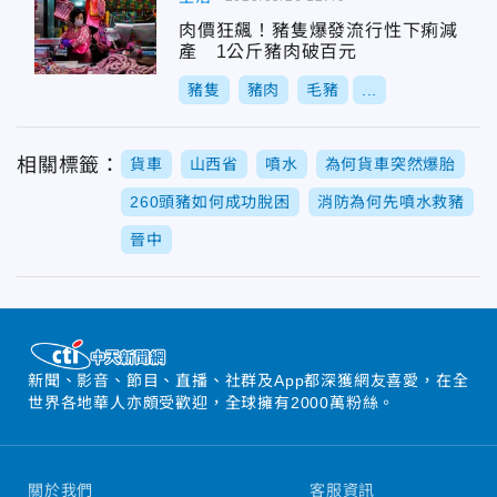
肉價狂飆！豬隻爆發流行性下痢減
產 1公斤豬肉破百元
豬隻
豬肉
毛豬
...
相關標籤：
貨車
山西省
噴水
為何貨車突然爆胎
260頭豬如何成功脫困
消防為何先噴水救豬
晉中
新聞、影音、節目、直播、社群及App都深獲網友喜愛，在全
世界各地華人亦頗受歡迎，全球擁有2000萬粉絲。
關於我們
客服資訊