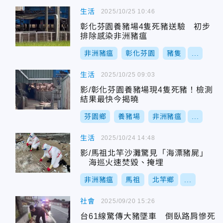
生活
2025/10/25 10:46
彰化芬園養豬場4隻死豬送驗 初步
排除感染非洲豬瘟
非洲豬瘟
彰化芬園
豬隻
...
生活
2025/10/25 09:03
影/彰化芬園養豬場現4隻死豬！檢測
結果最快今揭曉
芬園鄉
養豬場
非洲豬瘟
...
生活
2025/10/24 14:48
影/馬祖北竿沙灘驚見「海漂豬屍」
海巡火速焚毀、掩埋
非洲豬瘟
馬祖
北竿鄉
...
社會
2025/09/20 15:26
台61線驚傳大豬墜車 倒臥路肩慘死