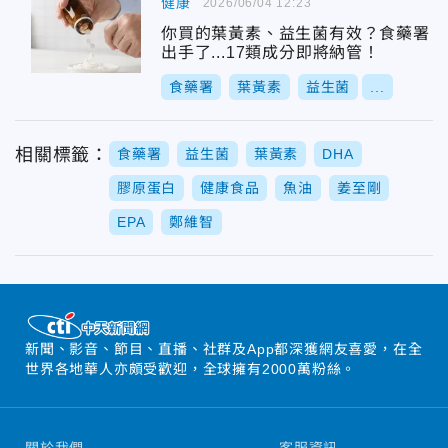
健康
2026/06/04 12:23
你買的葉黃素、益生菌有效？食藥署
出手了...17類成分即將納管！
食藥署
葉黃素
益生菌
...
相關標籤：
食藥署
益生菌
葉黃素
DHA
膠原蛋白
健康食品
魚油
姜至剛
EPA
鄭維智
新聞、影音、節目、直播、社群及App都深獲網友喜愛，在全
世界各地華人亦頗受歡迎，全球擁有2000萬粉絲。
關於我們
客服資訊