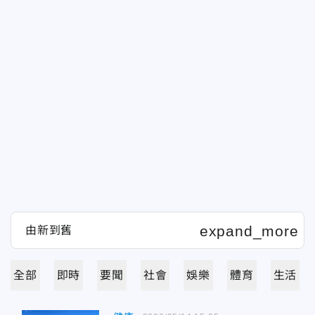
全部
即時
要聞
社會
娛樂
體育
生活