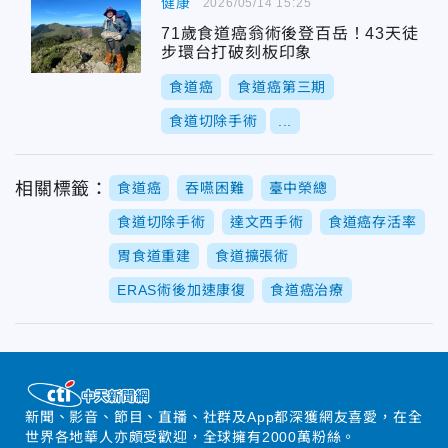
健康
2026/05/14 15:25
71歲食道癌翁術後登百岳！43天徒
步環台打破刻板印象
食道癌
食道癌第三期
食道切除手術
...
相關標籤：
食道癌
吞嚥困難
臺中榮總
食道切除手術
達文西手術
食道癌存活率
胃食道重建
食道擴張術
ERAS術後加速康復
食道癌治療
新聞、影音、節目、直播、社群及App都深獲網友喜愛，在全
世界各地華人亦頗受歡迎，全球擁有2000萬粉絲。