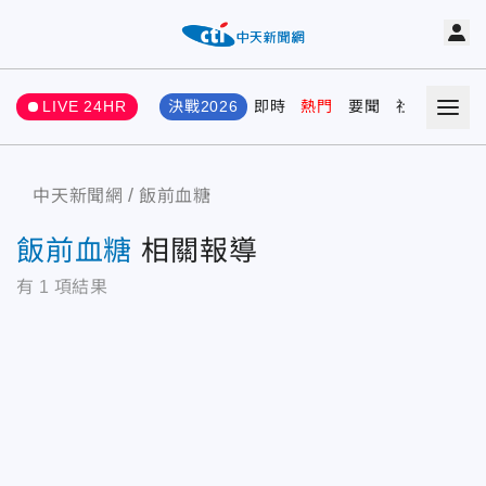
LIVE 24HR
決戰2026
即時
熱門
要聞
社會
娛樂
中天新聞網
飯前血糖
飯前血糖
相關報導
有
1
項結果