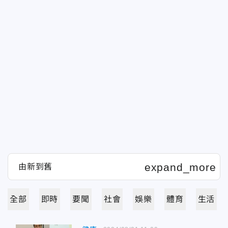
全部
即時
要聞
社會
娛樂
體育
生活