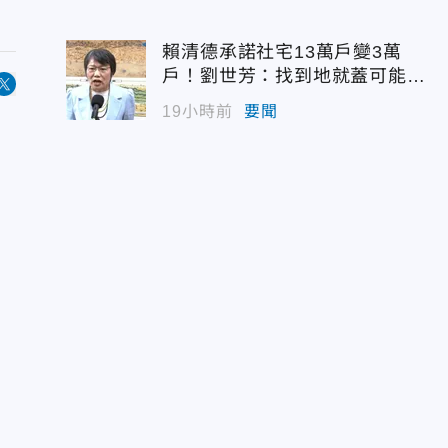
賴清德承諾社宅13萬戶變3萬
戶！劉世芳：找到地就蓋可能變
空餘屋
19小時前
要聞