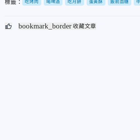
標籤：
吃烤肉
喝啤酒
吃月餅
蛋黃酥
飯前血糖
bookmark_border
收藏文章