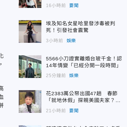
16小時前
要聞
埃及知名女星哈里發涉毒被判
死！引發社會震驚
3小時前
娛樂
化
5566小刀證實離婚台玻千金！認
，
14年情變「已經分開一段時間」
25分鐘前
娛樂
高
花2383萬公帑出國47趟 春節
血
「就地休假」探親美國夫家？徐
併
佳青回應了
21小時前
要聞