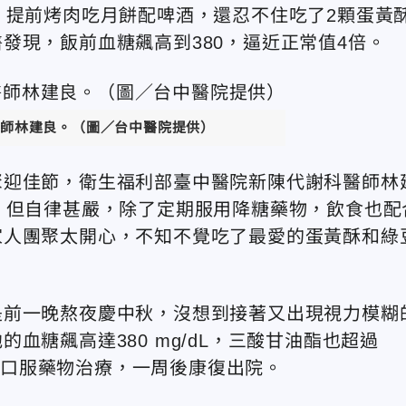
，提前烤肉吃月餅配啤酒，還忍不住吃了2顆蛋黃
發現，飯前血糖飆高到380，逼近正常值4倍。
師林建良。（圖／台中醫院提供）
聚迎佳節，衛生福利部臺中醫院新陳代謝科醫師林
，但自律甚嚴，除了定期服用降糖藥物，飲食也配
家人團聚太開心，不知不覺吃了最愛的蛋黃酥和綠
是前一晚熬夜慶中秋，沒想到接著又出現視力模糊
血糖飆高達380 mg/dL，三酸甘油酯也超過
素與口服藥物治療，一周後康復出院。