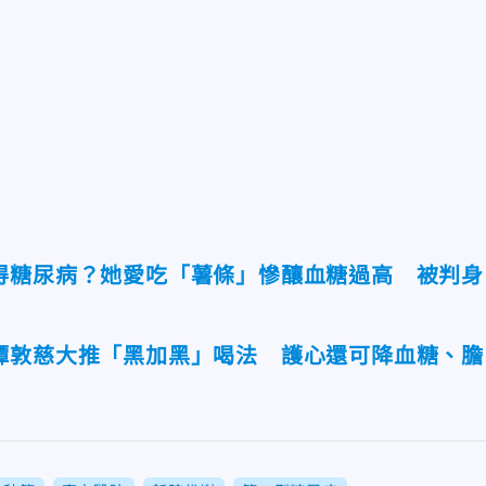
得糖尿病？她愛吃「薯條」慘釀血糖過高 被判身
譚敦慈大推「黑加黑」喝法 護心還可降血糖、膽