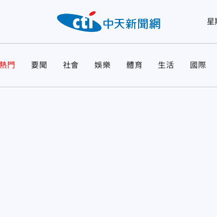
星
熱門
要聞
社會
娛樂
體育
生活
國際