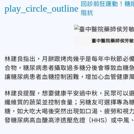
回診前狂運動！糖
play_circle_outline
阻抗
臺中醫院藥師侯芳敏
林建良指出，月餅跟烤肉幾乎是每年中秋節必
合物，糖尿病患者攝取過多糖分後會導致血糖
讓糖尿病患者血糖控制困難，增加心血管健康
林建良提醒，想要健康平安過中秋，民眾可以
纖維質的蔬菜並控制食量；另糖友可選擇專為
糖，如大吃大喝後突然出現如口渴、疲勞和視
發糖尿病高血醣高滲透壓危證（HHS）或中風