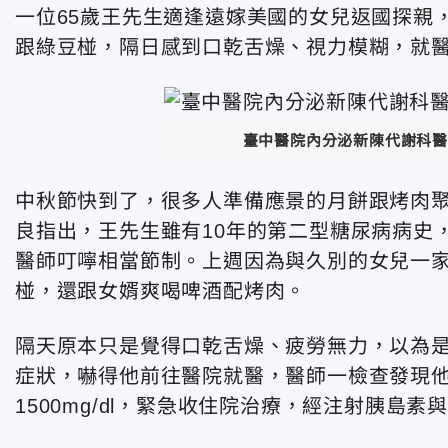
一位65歲王先生適逢遠嫁美國的女兒返國探親
跟綠豆椪，隔日感到口乾舌燥、視力模糊，就醫
臺中醫院內分泌新陳代謝科醫
中秋節快到了，很多人準備應景的月餅跟烤肉
良指出，王先生雖有10年的第二型糖尿病病史
醫師叮嚀相當節制。上週因為與久別的女兒一
椪，還跟女婿爽喝啤酒配烤肉。
隔天原本只是覺得口乾舌燥、疲勞無力，以為
症狀，嚇得他前往醫院就醫，醫師一檢查發現他的
1500mg/dl，緊急收住院治療，經注射胰島