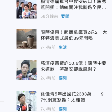
賴清德痛批台中食安破口！盧秀
燕開撕：總統關注我勝過全民食
安
58分鐘前
要聞
限時優惠！超商拿鐵買2送2 大
杯特濃美式最低39元開喝
7小時前
生活
慈濟疫苗遭詐10.6億！陳時中要
求道歉 蔣萬安卻說感謝？
2小時前
要聞
徐佳青5年出國花2383萬！ 9
7%網友怒轟：太離譜
7小時前
要聞