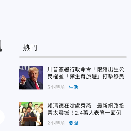
飆
熱門
川普簽署行政命令！限縮出生公
民權並「禁生育旅遊」打擊移民
5小時前
生活
賴清德狂嗆盧秀燕 最新網路投
票太震撼！2.4萬人表態一面倒
2小時前
要聞