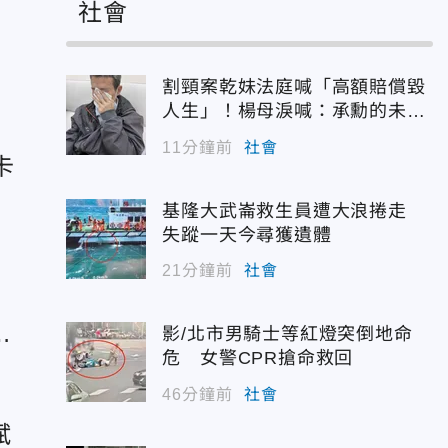
社會
兩
割頸案乾妹法庭喊「高額賠償毀
人生」！楊母淚喊：承勳的未來
呢
11分鐘前
社會
卡
基隆大武崙救生員遭大浪捲走
失蹤一天今尋獲遺體
21分鐘前
社會
成
影/北市男騎士等紅燈突倒地命
危 女警CPR搶命救回
46分鐘前
社會
斌