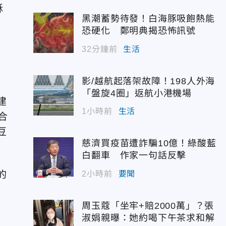
酥
黑潮蓄勢待發！白海豚吸飽熱能
恐硬化 鄭明典揭恐怖訊號
32分鐘前
生活
影/越航起落架故障！198人外海
「盤旋4圈」返航小港機場
建
1小時前
生活
合
豆
慈濟買疫苗遭詐騙10億！綠酸藍
白翻車 作家一句話反擊
的
2小時前
要聞
周玉蔻「坐牢+賠2000萬」？張
淑娟親曝：她約喝下午茶求和解