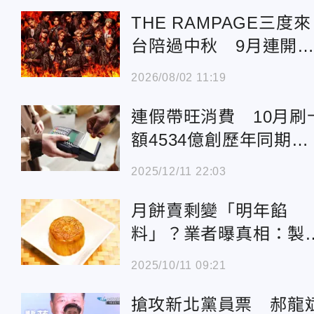
THE RAMPAGE三度來
台陪過中秋 9月連開
場加碼Talk企劃
2026/08/02 11:19
連假帶旺消費 10月刷
額4534億創歷年同期新
高
2025/12/11 22:03
月餅賣剩變「明年餡
料」？業者曝真相：製
動物飼料
2025/10/11 09:21
搶攻新北黨員票 郝龍