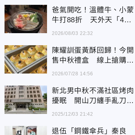
爸氣開吃！溫體牛、小蒙
牛打88折 天外天「4人
同行1人免費」
2026/08/03 22:32
陳耀訓蛋黃酥回歸！今開
售中秋禮盒 線上搶購狀
況曝光
2026/07/28 14:56
新北男中秋不滿社區烤肉
擾眠 開山刀纏手亂刀砍
傷鄰居
2025/12/03 21:42
退伍「鋼鐵傘兵」秦良