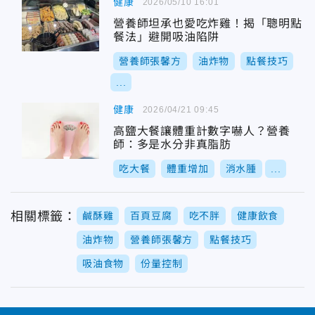
健康
2026/05/10 16:01
營養師坦承也愛吃炸雞！揭「聰明點
餐法」避開吸油陷阱
營養師張馨方
油炸物
點餐技巧
...
健康
2026/04/21 09:45
高鹽大餐讓體重計數字嚇人？營養
師：多是水分非真脂肪
吃大餐
體重增加
消水腫
...
相關標籤：
鹹酥雞
百頁豆腐
吃不胖
健康飲食
油炸物
營養師張馨方
點餐技巧
吸油食物
份量控制