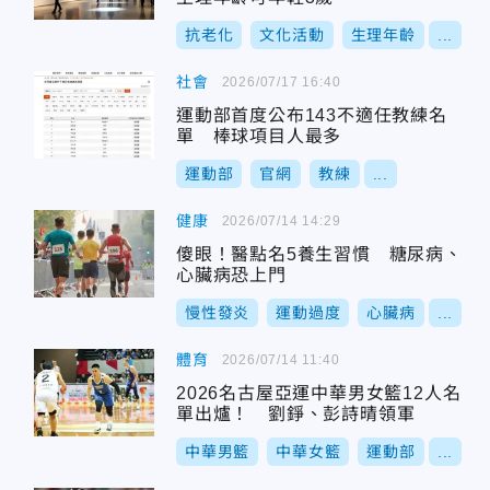
抗老化
文化活動
生理年齡
...
社會
2026/07/17 16:40
運動部首度公布143不適任教練名
單 棒球項目人最多
運動部
官網
教練
...
健康
2026/07/14 14:29
傻眼！醫點名5養生習慣 糖尿病、
心臟病恐上門
慢性發炎
運動過度
心臟病
...
體育
2026/07/14 11:40
2026名古屋亞運中華男女籃12人名
單出爐！ 劉錚、彭詩晴領軍
中華男籃
中華女籃
運動部
...