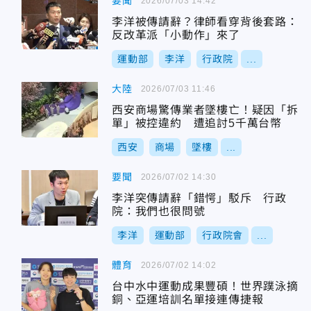
要聞
2026/07/03 14:42
李洋被傳請辭？律師看穿背後套路：
反改革派「小動作」來了
運動部
李洋
行政院
...
大陸
2026/07/03 11:46
西安商場驚傳業者墜樓亡！疑因「拆
單」被控違約 遭追討5千萬台幣
西安
商場
墜樓
...
要聞
2026/07/02 14:30
李洋突傳請辭「錯愕」駁斥 行政
院：我們也很問號
李洋
運動部
行政院會
...
體育
2026/07/02 14:02
台中水中運動成果豐碩！世界蹼泳摘
銅、亞運培訓名單接連傳捷報