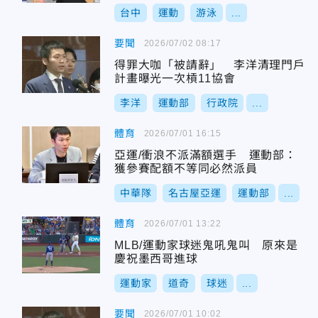
台中
運動
游泳
...
要聞
2026/07/02 08:17
得罪大咖「被請辭」 李洋清理門戶
計畫曝光一次槓11協會
李洋
運動部
行政院
...
體育
2026/07/01 16:15
亞運/衝浪不派滿額選手 運動部：
獲參賽配額不等同必然派員
中華隊
名古屋亞運
運動部
...
體育
2026/07/01 13:22
MLB/運動家球迷鬼吼鬼叫 原來是
慶祝墨西哥進球
運動家
道奇
球迷
...
要聞
2026/07/01 10:02