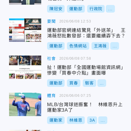
陳冠安
運動部
行政院
...
要聞
2026/06/08 12:53
運動部官網連結驚見「外送茶」 王
鴻薇怒批數發部：還要繼續孬下去？
運動部
色情網站
王鴻薇
...
社會
2026/06/08 07:58
扯！運動部「全國運動場館資訊網」
慘變「買春中介點」畫面曝
運動部
買春
駭客
...
體育
2026/06/06 07:25
MLB/台灣球迷振奮！ 林維恩升上
運動家3A了
運動家
林維恩
3A
...