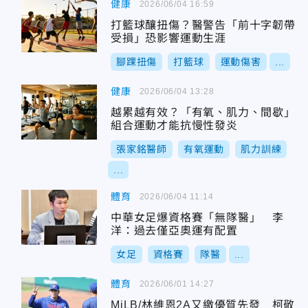
健康
2026/06/04 16:59
打籃球釀扭傷？醫警告「前十字韌帶
受損」恐影響運動生涯
腳踝扭傷
打籃球
運動傷害
...
健康
2026/06/04 13:28
越累越有效？「有氧、肌力、間歇」
組合運動才能抗慢性發炎
張家銘醫師
有氧運動
肌力訓練
...
體育
2026/06/04 11:14
中華女足爆資格賽「無隊醫」 李
洋：過去僅亞奧運有配置
女足
資格賽
隊醫
...
體育
2026/06/01 14:27
MiLB/林維恩2A又繳優質先發 柯敬