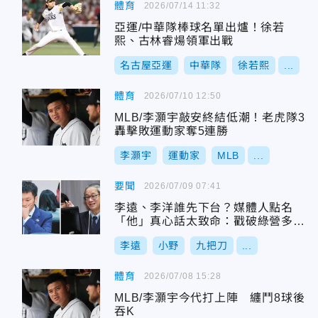
體育
2026/07/14 11:32
亞運/中華隊棒球名單出爐！徐若
熙、古林睿煬領軍出戰
名古屋亞運
中華隊
徐若熙
...
體育
2026/07/10 12:50
MLB/李灝宇敲安終結低潮！老虎隊3
轟擊敗運動家奪5連勝
李灝宇
運動家
MLB
...
要聞
2026/07/09 07:41
李遠、李洋誰先下台？媒體人點名
「他」真心話太致命：戳破綠營多年
利益！
李遠
小野
九把刀
...
體育
2026/07/08 15:28
MLB/李灝宇今代打上陣 纏鬥8球後
吞K