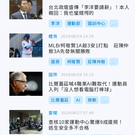
台北政壇盛傳「李洋要請辭」！本人
親回：我也蠻錯愕的
李洋
運動部
國訓中心
...
體育
2026/06/29 14:35
MLB/柯敬賢1A敲3安1打點 莊陳仲
敖3A先發無關勝敗
道奇
柯敬賢
莊陳仲敖
...
國際
2026/06/28 16:10
比爾蓋茲喊4職業AI難取代！運動員
入列「沒人想看電腦打棒球」
比爾蓋茲
AI
微軟
...
要聞
2026/06/27 07:46
查核10家運動中心驚爆9成違規！
逃生安全多不合格