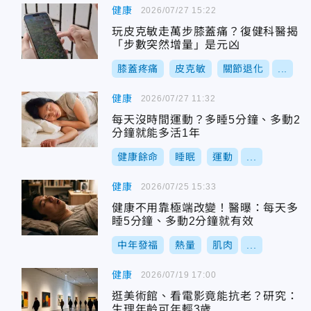
健康
2026/07/27 15:22
玩皮克敏走萬步膝蓋痛？復健科醫揭
「步數突然增量」是元凶
膝蓋疼痛
皮克敏
關節退化
...
健康
2026/07/27 11:32
每天沒時間運動？多睡5分鐘、多動2
分鐘就能多活1年
健康餘命
睡眠
運動
...
健康
2026/07/25 15:33
健康不用靠極端改變！醫曝：每天多
睡5分鐘、多動2分鐘就有效
中年發福
熱量
肌肉
...
健康
2026/07/19 17:00
逛美術館、看電影竟能抗老？研究：
生理年齡可年輕3歲