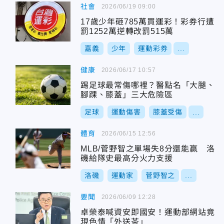
社會
2026/06/19 09:00
17歲少年砸785萬買運彩！彩券行遭
罰1252萬逆轉改罰515萬
嘉義
少年
運動彩券
...
健康
2026/06/17 10:57
踢足球最常傷哪裡？醫點名「大腿、
腳踝、膝蓋」三大危險區
足球
運動傷害
膝蓋受傷
...
體育
2026/06/15 12:56
MLB/菅野智之單場失8分還能贏 洛
磯給隊史最高分火力支援
洛磯
運動家
菅野智之
...
要聞
2026/06/09 12:28
卓榮泰喊資安即國安！運動部網站竟
現色情「外送茶」