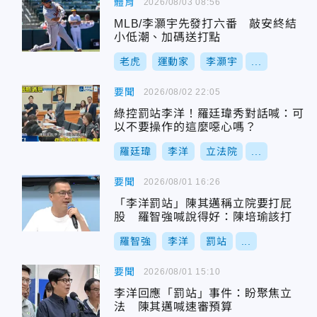
體育
2026/08/03 08:56
MLB/李灝宇先發打六番 敲安終結
小低潮、加碼送打點
老虎
運動家
李灝宇
...
要聞
2026/08/02 22:05
綠控罰站李洋！羅廷瑋秀對話喊：可
以不要操作的這麼噁心嗎？
羅廷瑋
李洋
立法院
...
要聞
2026/08/01 16:26
「李洋罰站」陳其邁稱立院要打屁
股 羅智強喊說得好：陳培瑜該打
羅智強
李洋
罰站
...
要聞
2026/08/01 15:10
李洋回應「罰站」事件：盼聚焦立
法 陳其邁喊速審預算