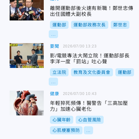
離開運動部後火速有新職！鄭世忠傳
出任國體大副校長
運動部
運動部政務次長
鄭世忠
...
要聞
2026/07/30 13:23
影/電競專法大鬧立院！運動部部長
李洋一度「罰站」吐心聲
立法院
教育及文化委員會
運動部
...
健康
2026/07/30 10:43
年輕猝死頻傳！醫警告「三高加壓
力」加速心臟老化
心臟年齡
心血管風險
心肌梗塞預防
...