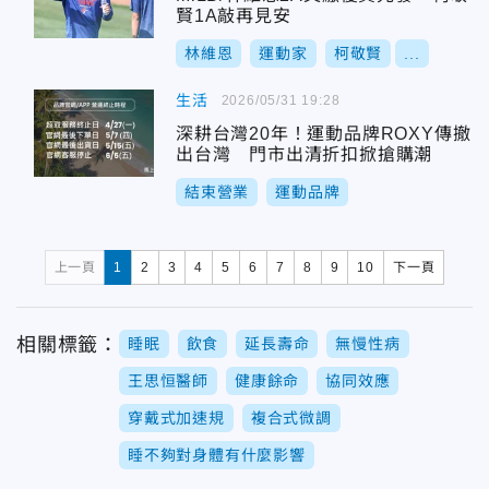
賢1A敲再見安
林維恩
運動家
柯敬賢
...
生活
2026/05/31 19:28
深耕台灣20年！運動品牌ROXY傳撤
出台灣 門市出清折扣掀搶購潮
結束營業
運動品牌
上一頁
1
2
3
4
5
6
7
8
9
10
下一頁
相關標籤：
睡眠
飲食
延長壽命
無慢性病
王思恒醫師
健康餘命
協同效應
穿戴式加速規
複合式微調
睡不夠對身體有什麼影響