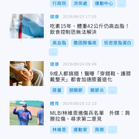
行政院
消保處
運動中心
...
健康
2026/06/25 17:05
吃素15年、體重42公斤仍高血脂！
飲食控制恐無法解決
高血脂
膽固醇偏高
低密度脂蛋白
...
健康
2026/06/24 09:49
9成人都搞錯！醫曝「穿錯鞋、護膝
戴整天」都會加速膝蓋退化
膝蓋
膝關節
關節炎
...
體育
2026/06/20 12:10
MLB/林維恩進傷兵名單 外媒：肩
膀拉傷、尋求第二意見
林維恩
運動家
肩膀
...