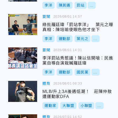
李洋
陳其邁
罰站
...
要聞
2026/08/01 14:57
綠批羅廷瑋「罰站李洋」 葉元之曝
真相：陳培瑜使眼色他才坐下
李洋
運動部
葉元之
...
要聞
2026/08/01 14:31
李洋罰站秀惹議！陳以信開嗆：民進
黨自導自演栽贓羅廷瑋
李洋
運動部
國民黨
...
體育
2026/08/01 08:33
MLB/升上3A後遇低潮！ 莊陳仲敖
遭運動家DFA
運動家
大聯盟
小聯盟
...
體育
2026/07/31 14:52