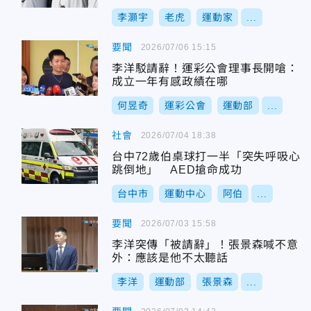
李灝宇
老虎
運動家
...
要聞
2026/07/06 15:15
李洋駁請辭！運彩公會理事長開嗆：
成立一年有感政績在哪
何昱奇
運彩公會
運動部
...
社會
2026/07/04 18:38
台中72歲伯桌球打一半「突失呼吸心
跳倒地」 AED搶命成功
台中市
運動中心
阿伯
...
要聞
2026/07/03 15:58
李洋突傳「被請辭」！張景森喊不意
外：應該是他不太聽話
李洋
運動部
張景森
...