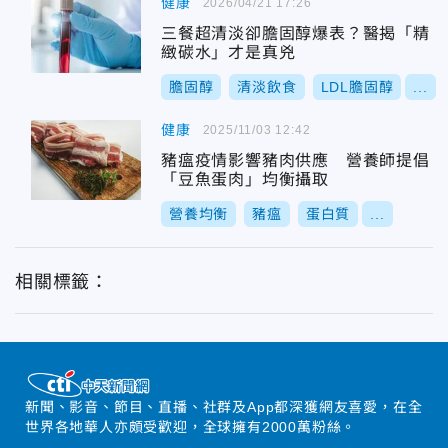
健康
2026/04/21 17:26
三餐超清淡卻膽固醇爆表？醫揭「精
緻碳水」才是真兇
膽固醇
清淡飲食
LDL膽固醇
...
健康
2025/11/03 12:42
豬瘟疫情影響豬肉供應 營養師提倡
「豆魚蛋肉」均衡攝取
營養均衡
豬瘟
蛋白質
...
相關標籤：
新聞、影音、節目、直播、社群及App都深獲網友喜愛，在全
世界各地華人亦頗受歡迎，全球擁有2000萬粉絲。