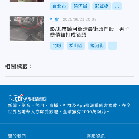
台北市
饒河街
彩虹橋
...
社會
2025/06/21 20:08
影/北市饒河街清晨街頭鬥毆 男子
喬債被打成豬頭
鬥毆
松山區
饒河街
...
相關標籤：
新聞、影音、節目、直播、社群及App都深獲網友喜愛，在全
世界各地華人亦頗受歡迎，全球擁有2000萬粉絲。
關於我們
客服資訊