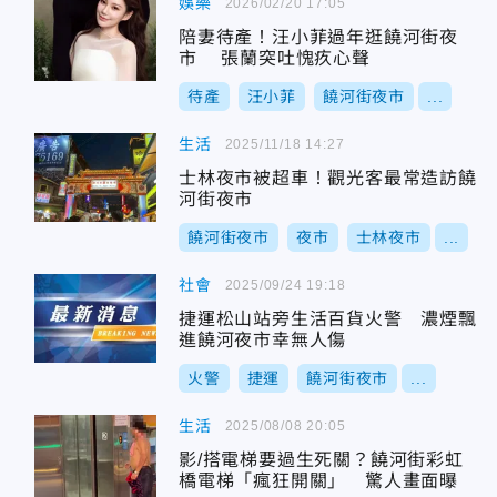
娛樂
2026/02/20 17:05
陪妻待產！汪小菲過年逛饒河街夜
市 張蘭突吐愧疚心聲
待產
汪小菲
饒河街夜市
...
生活
2025/11/18 14:27
士林夜市被超車！觀光客最常造訪饒
河街夜市
饒河街夜市
夜市
士林夜市
...
社會
2025/09/24 19:18
捷運松山站旁生活百貨火警 濃煙飄
進饒河夜市幸無人傷
火警
捷運
饒河街夜市
...
生活
2025/08/08 20:05
影/搭電梯要過生死關？饒河街彩虹
橋電梯「瘋狂開關」 驚人畫面曝