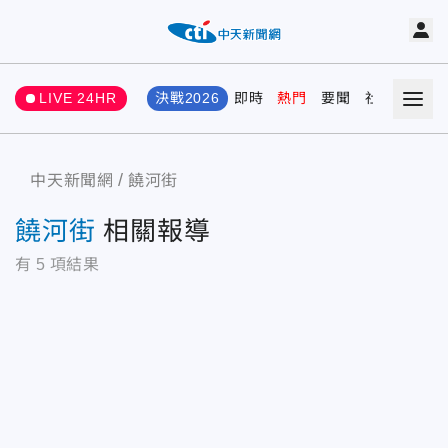
LIVE 24HR
決戰2026
即時
熱門
要聞
社會
娛樂
中天新聞網
饒河街
饒河街
相關報導
有
5
項結果