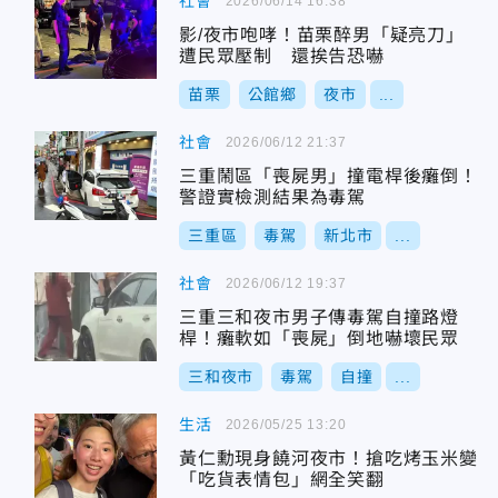
社會
2026/06/14 16:38
影/夜市咆哮！苗栗醉男「疑亮刀」
遭民眾壓制 還挨告恐嚇
苗栗
公館鄉
夜市
...
社會
2026/06/12 21:37
三重鬧區「喪屍男」撞電桿後癱倒！
警證實檢測結果為毒駕
三重區
毒駕
新北市
...
社會
2026/06/12 19:37
三重三和夜市男子傳毒駕自撞路燈
桿！癱軟如「喪屍」倒地嚇壞民眾
三和夜市
毒駕
自撞
...
生活
2026/05/25 13:20
黃仁勳現身饒河夜市！搶吃烤玉米變
「吃貨表情包」網全笑翻