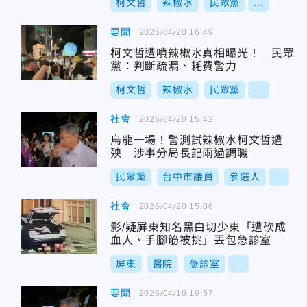
柯文哲
辣椒水
民眾黨
...
要聞
2026/04/20 16:49
柯文哲遭噴辣椒水真相曝光！ 民眾
黨：判斷疏漏、耗費警力
柯文哲
辣椒水
民眾黨
...
社會
2026/04/20 15:42
烏龍一場！警測試辣椒水柯文哲遭
殃 涉事分局長記兩過調職
民眾黨
台中市議員
參選人
...
社會
2026/04/20 15:06
影/疑屏東知名黑白切少東「遭砍成
血人、手腳筋被挑」丟包急診室
屏東
醫院
急診室
...
要聞
2026/04/18 19:57