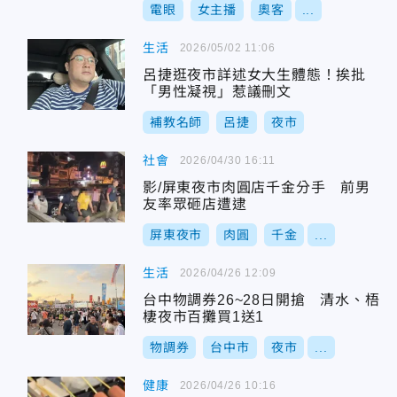
電眼
女主播
奧客
...
生活
2026/05/02 11:06
呂捷逛夜市詳述女大生體態！挨批
「男性凝視」惹議刪文
補教名師
呂捷
夜市
社會
2026/04/30 16:11
影/屏東夜市肉圓店千金分手 前男
友率眾砸店遭逮
屏東夜市
肉圓
千金
...
生活
2026/04/26 12:09
台中物調券26~28日開搶 清水、梧
棲夜市百攤買1送1
物調券
台中市
夜市
...
健康
2026/04/26 10:16