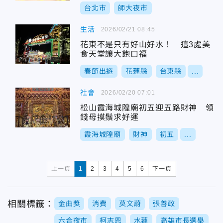
台北市
師大夜市
生活
2026/02/21 08:45
花東不是只有好山好水！ 這3處美
食天堂讓大飽口福
春節出遊
花蓮縣
台東縣
...
社會
2026/02/20 07:01
松山霞海城隍廟初五迎五路財神 領
錢母摸鬚求好運
霞海城隍廟
財神
初五
...
上一頁
1
2
3
4
5
6
下一頁
相關標籤：
金曲獎
消費
莫文蔚
張善政
六合夜市
柯志恩
水蓮
高雄市長選舉