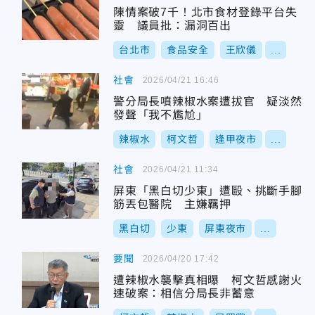
陳情案破7千！北市食材登錄平台失
靈 議員批：漏洞百出
台北市
食品安全
王欣儀
...
社會
2026/04/21 16:46
警分局長噴辣椒水案遭拔官 疑淡然
發聲「我不尷尬」
辣椒水
柯文哲
逢甲夜市
...
社會
2026/04/21 11:34
屏東「黑白切少東」遭毆、挑斷手腳
筋丟包醫院 主嫌羈押
黑白切
少東
屏東夜市
...
要聞
2026/04/20 17:42
遭辣椒水襲擊真相曝 柯文哲感謝火
速破案：相信分局長非蓄意