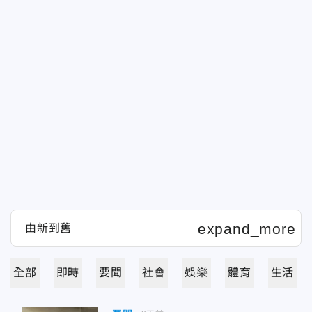
全部
即時
要聞
社會
娛樂
體育
生活