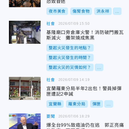
恐致昏迷
夜市美食
傷腎食物
洪永祥
...
社會
2026/07/09 15:50
基隆廟口旁倉庫火警！消防破門搬瓦
斯滅火 攤架燒成焦黑
整起火災發生的地點？
整起火災發生的時間？
整起火災的災情如何？
...
社會
2026/07/09 14:19
宜蘭羅東分局半年2出包！警員掉彈
匣遭記2申誡
宜蘭縣
羅東分局
彈匣
...
要聞
2026/07/06 18:29
爆全台99%致癌油仍在逃 郭正亮痛