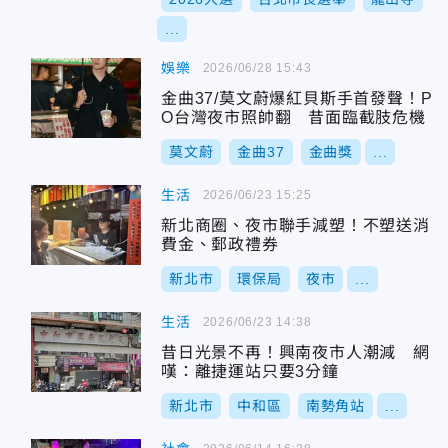
...
娛樂
2026/06/28 15:43
金曲37/莫文蔚爆紅貝斯手首發聲！P
O台灣夜市照帥翻 昔面臨截肢危機
莫文蔚
金曲37
金曲獎
...
生活
2026/06/23 15:25
新北商圈、夜市聯手減塑！不塑送消
費金、郵政禮券
新北市
環保局
夜市
...
生活
2026/06/23 14:38
昔日光景不再！興南夜市人潮減 網
嘆：離捷運站只要3分鐘
新北市
中和區
南勢角站
...