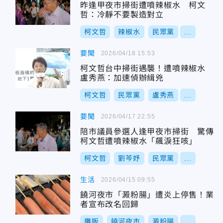
昨逢甲夜市掃街遭噴辣椒水 柯文
哲：冷靜不要製造對立
柯文哲
辣椒水
民眾黨
...
要聞
2026/04/18 15:53
柯文哲台中掃街遇襲！遭噴辣椒水
盧秀燕：加速偵辦緝兇
柯文哲
民眾黨
盧秀燕
...
要聞
2026/04/17 22:55
陪市議員參選人逢甲夜市掃街 驚傳
柯文哲遭噴辣椒水「飆淚狂咳」
柯文哲
劉芩妤
民眾黨
...
生活
2026/04/15 09:55
饒河夜市「澱粉腸」遭炎上停售！業
者宣布改名回歸
攤販
饒河夜市
澱粉腸
...