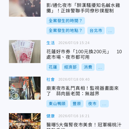
影/通化夜市「醉漢騷擾知名鹹水雞
攤」！正妹警聯手同僚秒撲壓制
全案發生的時間？
全案發生的地點？
台北市
...
生活
2026/07/19 15:24
花蓮好市券「100元換200元」 10
處市場、夜市都可用
花蓮
經濟部
消費
...
社會
2026/07/18 09:40
廟東夜市亂鬥真相！監視器畫面來
了 蒜肉飯老闆：無越界
東山鴨頭
豐原
夜市
...
健康
2026/07/16 16:21
醫曝5大傷腎夜市美食！冠軍楊桃汁