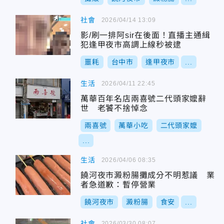
社會
2026/04/14 13:09
影/刷一排阿sir在後面！直播主通緝
犯逢甲夜市高調上線秒被逮
噩耗
台中市
逢甲夜市
...
生活
2026/04/11 22:45
萬華百年名店兩喜號二代頭家嬤辭
世 老饕不捨悼念
兩喜號
萬華小吃
二代頭家嬤
...
生活
2026/04/06 08:35
饒河夜市澱粉腸攤成分不明惹議 業
者急道歉：暫停營業
饒河夜市
澱粉腸
食安
...
社會
2026/03/30 08:07