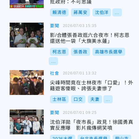
批政府：不可思議
賴清德
蔣萬安
沈伯洋
...
要聞
2026/07/03 15:35
影/合體張善政逛六合夜市！柯志恩
還送他一袋「大旗美水蓮」
柯志恩
張善政
高雄市長選舉
...
社會
2026/07/01 13:32
尖峰時間竟在士林夜市「口愛」！外
籍遊客傻眼、誇張夫妻慘了
士林區
口交
夫妻
...
要聞
2026/07/01 09:25
沈伯洋拋「夜市長」政見！徐國勇真
實反應曝 影片瘋傳網笑噴
2026大選
台北市長選舉
龍山寺