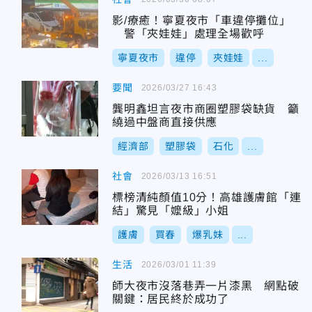
影/療癒！寧夏夜市「車違停攤位」
警「夾娃娃」處理全場歡呼
寧夏夜市
違停
夾娃娃
...
要聞
2026/03/27 16:43
龔明鑫坦言夜市商圈塑膠袋缺貨 籲
繞過中盤商直接供應
經濟部
塑膠袋
石化
...
社會
2026/03/13 16:51
標榜清純顏值10分！高雄護膚館「連
結」驚見「嬤級」小姐
護膚
買春
爆乳妹
...
生活
2026/03/01 11:39
師大夜市沒落巷弄一片漆黑 網點破
關鍵：居民終於成功了