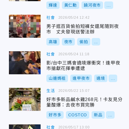
輝達
黃仁勳
饒河夜市
...
社會
2026/05/24 12:42
男子逛百貨偷拍短褲女還尾隨到夜
市 丈夫發現送警法辦
高雄
夜市
偷拍
...
社會
2026/05/24 11:18
影/台中三媽會遶境爆衝突！逢甲夜
市搶獻花揮拳遭逮
山邊媽祖
逢甲夜市
遶境
...
生活
2026/05/22 15:07
好市多新品鹹水雞268元！卡友見分
量酸爆：去夜市買完勝
好市多
COSTCO
新品
...
社會
2026/05/17 13:00