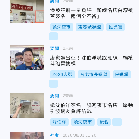
要聞
2天前
慘被狂刷一星負評 麵線名店白漆覆
蓋簽名「兩個全不留」
饒河夜市
東發號麵線
民進黨
...
要聞
2天前
店家遭出征！沈伯洋喊踩紅線 楊植
斗砲轟雙標
2026大選
台北市長選舉
民進黨
...
要聞
2天前
邀沈伯洋簽名 饒河夜市名店一舉動
引發網友負評論戰
沈伯洋
饒河夜市
簽名
...
社會
2026/08/02 11:20