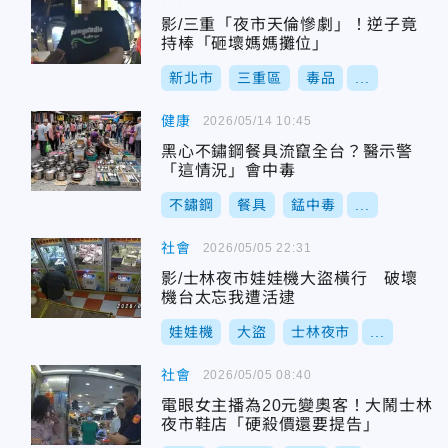
影/三重「夜市天倫慘劇」！逆子竟
持棒「砸壞媽媽攤位」
新北市
三重區
毒品
...
健康
2026/05/14 10:45
黑心不鏽鋼餐具流竄全台？醫示警
「這情況」會中毒
不鏽鋼
餐具
錳中毒
...
社會
2026/05/05 22:31
影/士林夜市娃娃機大盜橫行 破壞
機台太忘我遭活逮
娃娃機
大盜
士林夜市
...
社會
2026/05/05 08:40
電眼女主播為20元變奧客！大鬧士林
夜市鞋店「硬殺價還要提告」