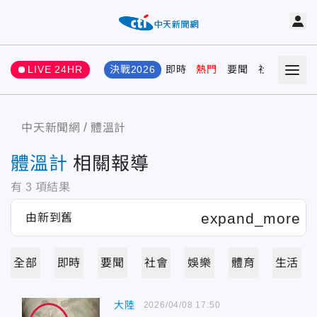
LIVE 24HR
決戰2026
即時
熱門
要聞
社會
娛樂
中天新聞網
體溫計
體溫計
相關報導
有
3
項結果
全部
即時
要聞
社會
娛樂
體育
生活
大陸
2026/04/08 17:50