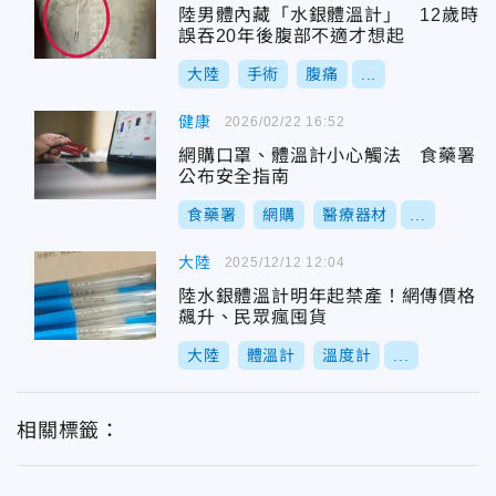
陸男體內藏「水銀體溫計」 12歲時
誤吞20年後腹部不適才想起
大陸
手術
腹痛
...
健康
2026/02/22 16:52
網購口罩、體溫計小心觸法 食藥署
公布安全指南
食藥署
網購
醫療器材
...
大陸
2025/12/12 12:04
陸水銀體溫計明年起禁產！網傳價格
飆升、民眾瘋囤貨
大陸
體溫計
溫度計
...
相關標籤：