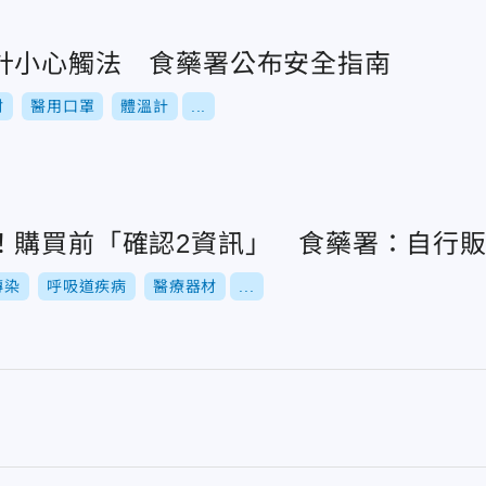
計小心觸法 食藥署公布安全指南
材
醫用口罩
體溫計
...
！購買前「確認2資訊」 食藥署：自行
傳染
呼吸道疾病
醫療器材
...