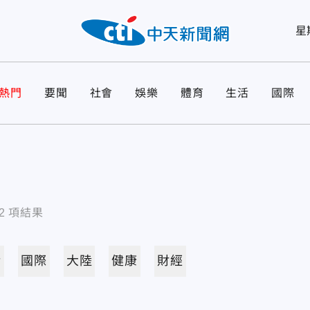
星
熱門
要聞
社會
娛樂
體育
生活
國際
2
項結果
活
國際
大陸
健康
財經