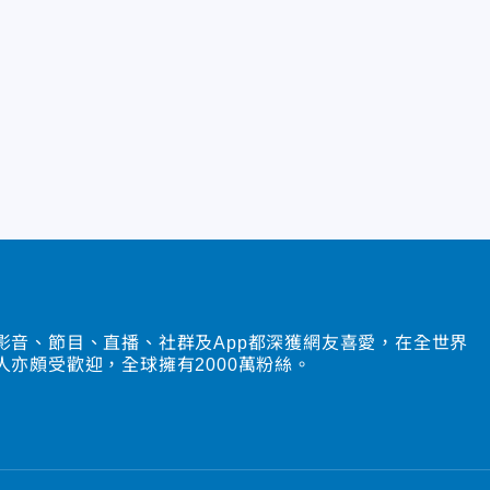
影音、節目、直播、社群及App都深獲網友喜愛，在全世界
人亦頗受歡迎，全球擁有2000萬粉絲。