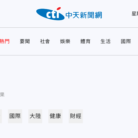
星
熱門
要聞
社會
娛樂
體育
生活
國際
果
活
國際
大陸
健康
財經