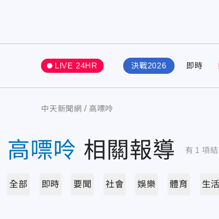
LIVE 24HR
決戰2026
即時
中天新聞網
高嘌呤
高嘌呤
相關報導
有
1
項結
全部
即時
要聞
社會
娛樂
體育
生