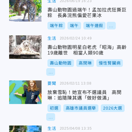
生活
2026/06/19 16:23
壽山動物園過端午！孟加拉虎狂撕巨
粽 長鼻浣熊偏愛芒果冰
端午粽
端午
端午連假
...
生活
2026/02/24 10:49
壽山動物園明星白老虎「昭海」高齡
19歲離世 相當人類90歲
壽山動物園
高閔琳
慢性腎臟病
...
要聞
2026/02/11 13:08
放棄雪恥！她宣布不選議員 高閔
琳：追隨陳其邁「做好做滿」
初選
高雄市議員選舉
2026大選
...
生活
2025/04/08 13:35