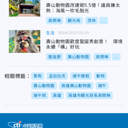
壽山動物園改建砸5.5億！議員嫌太
熱：海風一吹毛脫光
高閔琳
觀光局
茂林
...
生活
2024/12/23 10:15
壽山動物園歡度聖誕秀創意！ 環境
永續「構」好玩
聖誕節
壽山動物園
高閔琳
...
相關標籤：
黑熊
孟加拉虎
端午連假
動物
壽山動物園
高雄壽山動物園
端午
端午粽
高雄
高雄市觀光局長高閔琳