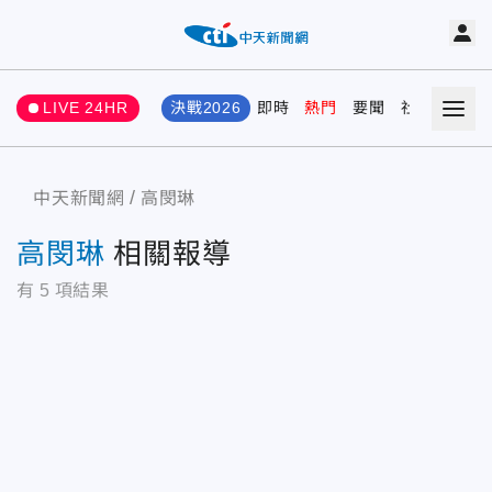
LIVE 24HR
決戰2026
即時
熱門
要聞
社會
娛樂
中天新聞網
高閔琳
高閔琳
相關報導
有
5
項結果