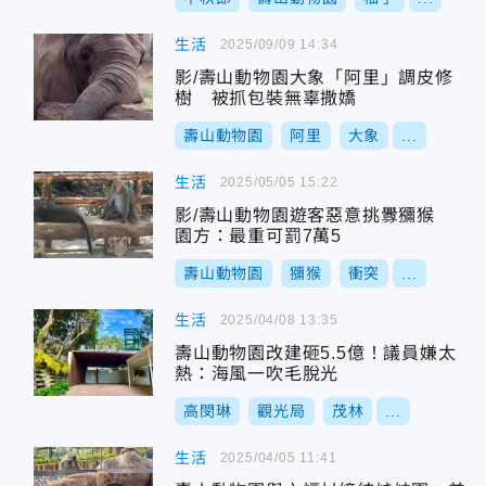
生活
2025/09/09 14:34
影/壽山動物園大象「阿里」調皮修
樹 被抓包裝無辜撒嬌
壽山動物園
阿里
大象
...
生活
2025/05/05 15:22
影/壽山動物園遊客惡意挑釁獼猴
園方：最重可罰7萬5
壽山動物園
獼猴
衝突
...
生活
2025/04/08 13:35
壽山動物園改建砸5.5億！議員嫌太
熱：海風一吹毛脫光
高閔琳
觀光局
茂林
...
生活
2025/04/05 11:41