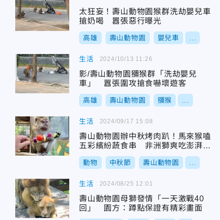
太狂妄！壽山動物園猴群洗劫嬰兒車
搶奶喝 囂張惡行曝光
高雄
壽山動物園
嬰兒車
...
生活
2024/10/13 11:26
影/壽山動物園獼猴群「洗劫嬰兒
車」 囂張圍攻搶食嚇壞遊客
高雄
壽山動物園
獼猴
...
生活
2024/09/17 15:08
壽山動物園辦中秋烤肉趴！馬來猴嗑
五彩繽紛蔬食串 非洲獅爽吃澎湃肉
肉餐
動物
中秋節
壽山動物園
...
生活
2024/08/25 12:01
壽山動物園母獅發情「一天激戰40
回」 園方：蹲點保證有精彩畫面