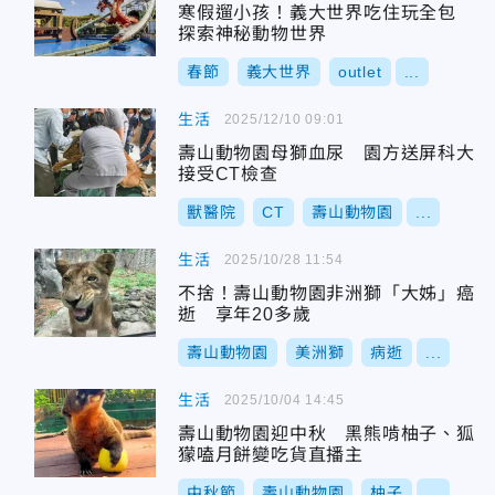
寒假遛小孩！義大世界吃住玩全包
探索神秘動物世界
春節
義大世界
outlet
...
生活
2025/12/10 09:01
壽山動物園母獅血尿 園方送屏科大
接受CT檢查
獸醫院
CT
壽山動物園
...
生活
2025/10/28 11:54
不捨！壽山動物園非洲獅「大姊」癌
逝 享年20多歲
壽山動物園
美洲獅
病逝
...
生活
2025/10/04 14:45
壽山動物園迎中秋 黑熊啃柚子、狐
獴嗑月餅變吃貨直播主
中秋節
壽山動物園
柚子
...