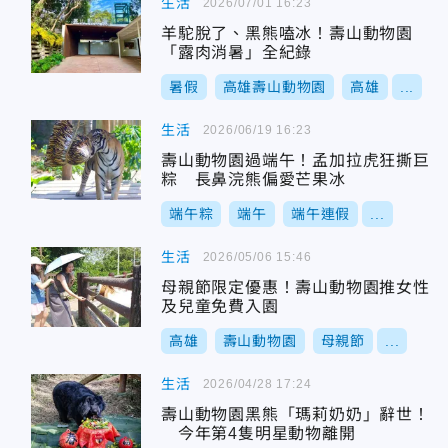
生活
2026/07/01 16:23
羊駝脫了、黑熊嗑冰！壽山動物園
「露肉消暑」全紀錄
暑假
高雄壽山動物園
高雄
...
生活
2026/06/19 16:23
壽山動物園過端午！孟加拉虎狂撕巨
粽 長鼻浣熊偏愛芒果冰
端午粽
端午
端午連假
...
生活
2026/05/06 15:46
母親節限定優惠！壽山動物園推女性
及兒童免費入園
高雄
壽山動物園
母親節
...
生活
2026/04/28 17:24
壽山動物園黑熊「瑪莉奶奶」辭世！
今年第4隻明星動物離開