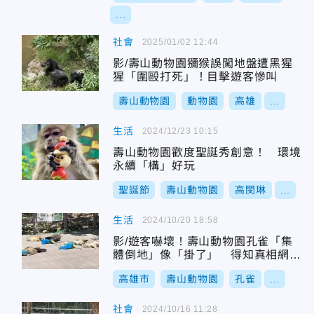
...
社會
2025/01/02 12:44
影/壽山動物園獼猴誤闖地盤遭黑猩
猩「圍毆打死」！目擊遊客慘叫
壽山動物園
動物園
高雄
...
生活
2024/12/23 10:15
壽山動物園歡度聖誕秀創意！ 環境
永續「構」好玩
聖誕節
壽山動物園
高閔琳
...
生活
2024/10/20 18:58
影/遊客嚇壞！壽山動物園孔雀「集
體倒地」像「掛了」 得知真相網
笑：薪水小偷
高雄市
壽山動物園
孔雀
...
社會
2024/10/16 11:28