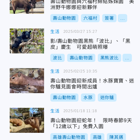
壽山動物園與六福村締結姊妹園 美
洲野牛娜娜迎新夥伴
壽山動物園
六福村
簽署
...
生活
2025/03/27 15:27
影/壽山動物園黑熊「波比」、「黑
皮」慶生 可愛超萌照曝
波比
壽山動物園
黑熊波比
...
生活
2025/02/25 10:35
壽山動物園迎新成員！水豚寶寶、迷
你驢見面會時間出爐
壽山動物園
水豚
迷你驢
生活
2025/01/18 11:18
壽山動物園迎蛇年！ 限時春節9天
「12歲以下」免費入園
高雄壽山動物園
高雄
陳其邁