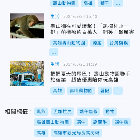
壽山動物園
高雄
獅子
...
生活
2024/08/24 15:43
壽山獼猴可愛爆擊！「趴欄杆睡一
排」萌樣療癒百萬人 網笑：猴厲害
高雄壽山動物園
療癒
台灣獼猴
...
生活
2024/08/21 11:19
把握夏天的尾巴！ 壽山動物園聯手
旅宿業 超值優惠陪你玩高雄
高雄
壽山動物園
暑假
...
相關標籤：
黑熊
孟加拉虎
端午連假
動物
高雄壽山動物園
端午
高閔琳
端午粽
高雄
高雄市觀光局長高閔琳