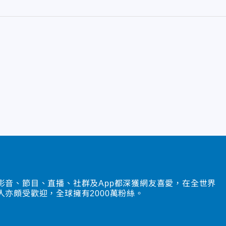
影音、節目、直播、社群及App都深獲網友喜愛，在全世界
人亦頗受歡迎，全球擁有2000萬粉絲。