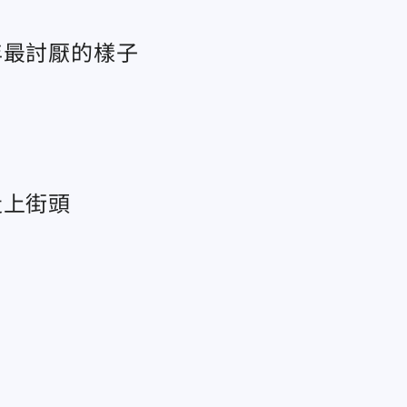
年最討厭的樣子
走上街頭