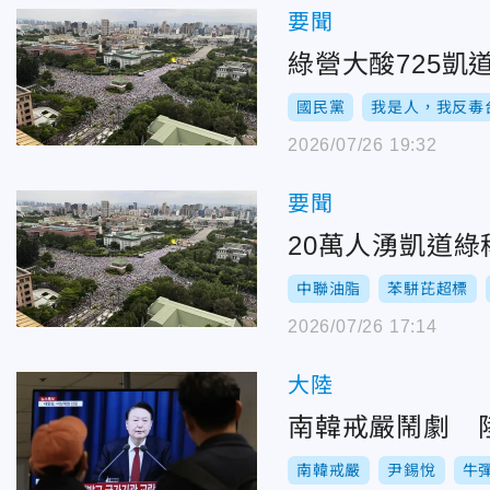
要聞
綠營大酸725
國民黨
我是人，我反毒
2026/07/26 19:32
要聞
20萬人湧凱道
中聯油脂
苯駢芘超標
2026/07/26 17:14
大陸
南韓戒嚴鬧劇 
南韓戒嚴
尹錫悅
牛