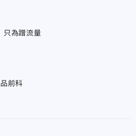
」只為蹭流量
毒品前科