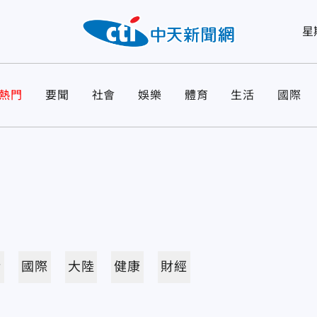
星
熱門
要聞
社會
娛樂
體育
生活
國際
活
國際
大陸
健康
財經