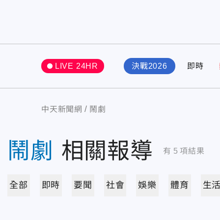
LIVE 24HR
決戰2026
即時
中天新聞網
鬧劇
鬧劇
相關報導
有
5
項結果
全部
即時
要聞
社會
娛樂
體育
生