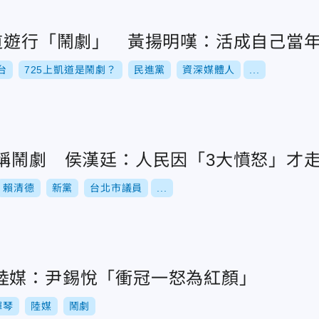
凱道遊行「鬧劇」 黃揚明嘆：活成自己當
台
725上凱道是鬧劇？
民進黨
資深媒體人
...
綠稱鬧劇 侯漢廷：人民因「3大憤怒」才
賴清德
新黨
台北市議員
...
陸媒：尹錫悅「衝冠一怒為紅顏」
彈琴
陸媒
鬧劇