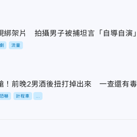
現綁架片 拍攝男子被捕坦言「自導自演
劇
流量
槍！前晚2男酒後扭打掉出來 一查還有
恐嚇
計程車
...