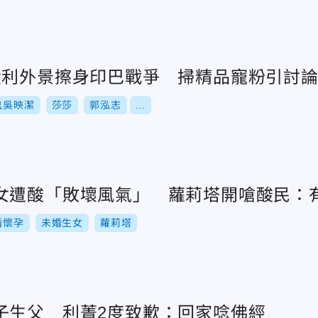
大利外景擦身印巴戰爭 掃精品寵粉引討
鬼吳映潔
莎莎
郭泓志
...
女遭酸「敗壞風氣」 蘿莉塔開嗆酸民：
婚懷孕
未婚生女
蘿莉塔
子生父 利菁2度致歉：回家唸佛經