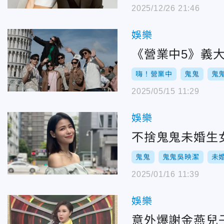
2025/12/26 21:46
娛樂
《營業中5》義
嗨！營業中
鬼鬼
鬼
2025/05/15 11:29
娛樂
不捨鬼鬼未婚生
鬼鬼
鬼鬼吳映潔
未
2025/01/16 11:39
娛樂
意外爆謝金燕兒