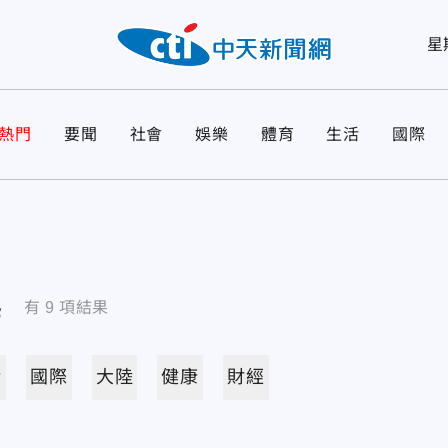
星
熱門
要聞
社會
娛樂
體育
生活
國際
導
有
9
項結果
活
國際
大陸
健康
財經