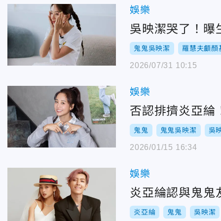
娛樂
吳映潔哭了！曝
鬼鬼吳映潔
羅慧夫顱顏
2026/07/31 10:15
娛樂
否認排擠炎亞綸
鬼鬼
鬼鬼吳映潔
吳
2026/01/15 16:34
娛樂
炎亞綸認與鬼鬼
炎亞綸
鬼鬼
吳映潔