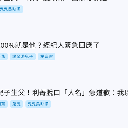
鬼鬼吳映潔
100%就是他？經紀人緊急回應了
金燕
謝金燕兒子
楊宗憲
兒子生父！利菁脫口「人名」急道歉：我
利菁
鬼鬼
鬼鬼吳映潔