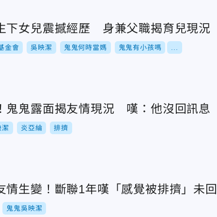
生下女兒震撼經歷 身兼父職揭育兒現況
基金會
吳映潔
鬼鬼何時當媽
鬼鬼有小孩嗎
...
！鬼鬼露面揭友情現況 嘆：他沒回訊息
映潔
炎亞綸
排擠
友情生變！斷聯1年嘆「感覺被排擠」未
鬼鬼吳映潔