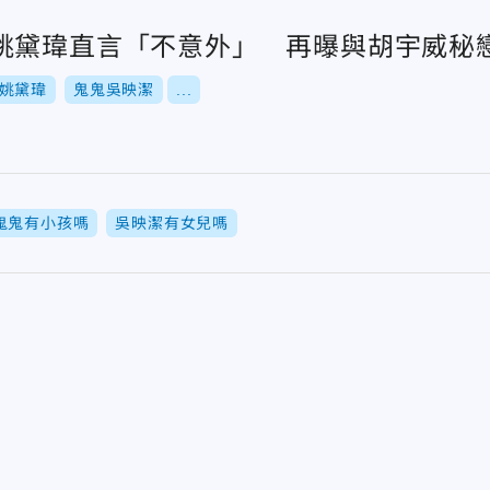
姚黛瑋直言「不意外」 再曝與胡宇威秘
姚黛瑋
鬼鬼吳映潔
...
鬼鬼有小孩嗎
吳映潔有女兒嗎