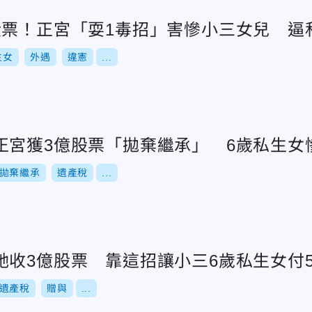
股票！正宮「耍1毒招」害慘小三女兒 逼
生女
外遇
違憲
...
正宮獲3億股票「拋棄繼承」 6歲私生女
拋棄繼承
遺產稅
...
她收3億股票 靠這招讓小三6歲私生女付
遺產稅
贈與
...