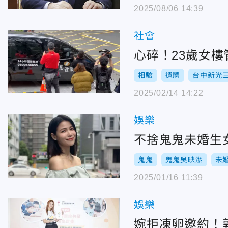
2025/08/06 14:39
社會
心碎！23歲女
相驗
遺體
台中新光
2025/02/14 14:22
娛樂
不捨鬼鬼未婚生
鬼鬼
鬼鬼吳映潔
未
2025/01/16 11:39
娛樂
婉拒凍卵邀約！