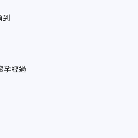
領到
懷孕經過