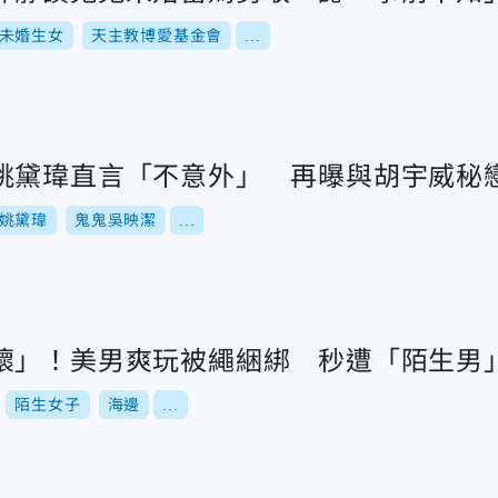
未婚生女
天主教博愛基金會
...
姚黛瑋直言「不意外」 再曝與胡宇威秘
姚黛瑋
鬼鬼吳映潔
...
壞」！美男爽玩被繩綑綁 秒遭「陌生男
陌生女子
海邊
...