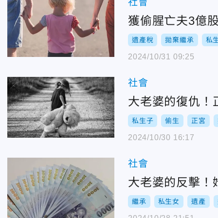
社會
獲偷腥亡夫3億
遺產稅
拋棄繼承
私
2024/10/31 09:25
社會
大老婆的復仇！
私生子
偷生
正宮
2024/10/30 16:17
社會
大老婆的反擊！
繼承
私生女
遺產