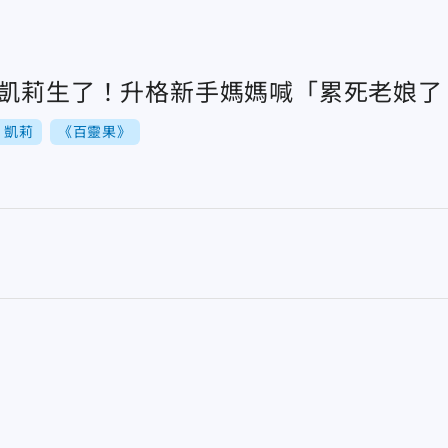
》凱莉生了！升格新手媽媽喊「累死老娘了
》凱莉
《百靈果》