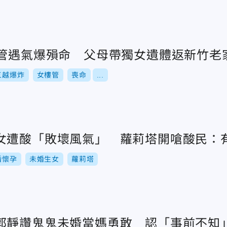
樓管遇氣爆殞命 父母帶獨女遺體返新竹老
三越爆炸
女樓管
喪命
...
女遭酸「敗壞風氣」 蘿莉塔開嗆酸民：
婚懷孕
未婚生女
蘿莉塔
郭靜讚鬼鬼未婚當媽勇敢 認「事前不知