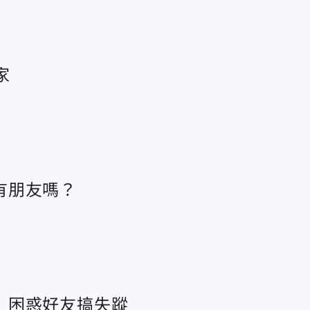
家
有朋友嗎？
」困惑好友搞失蹤