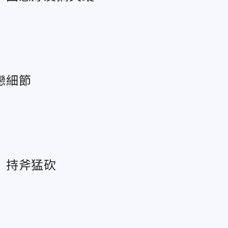
戀細節
」持斧猛砍