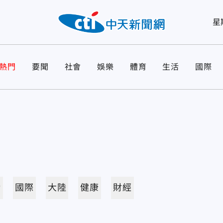
星
熱門
要聞
社會
娛樂
體育
生活
國際
活
國際
大陸
健康
財經