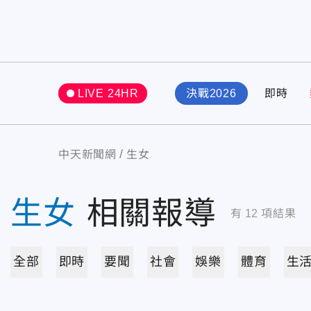
LIVE 24HR
決戰2026
即時
中天新聞網
生女
生女
相關報導
有
12
項結果
全部
即時
要聞
社會
娛樂
體育
生