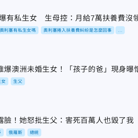
驚爆有私生女 生母控：月給7萬扶養費沒
奧利塞有私生女嗎
奧利塞捲入扶養費糾紛是怎麼回事
...
惟爆澳洲未婚生女！「孩子的爸」現身曝
生女
生父
露臉！她怒批生父：害死百萬人也毀了我
爭
俄羅斯
總統