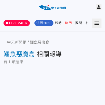
LIVE 24HR
決戰2026
即時
熱門
要聞
社會
娛樂
中天新聞網
鱷魚惡魔島
鱷魚惡魔島
相關報導
有
1
項結果