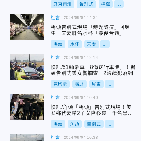
屏東南州
告別式
檸檬
...
社會
2024/09/04 14:31
鴨頭告別式現場「時光隧道」回顧一
生 夫妻聯名水杯「最後合體」
鴨頭
水杯
夫妻
...
社會
2024/09/04 12:14
快訊/51輛豪車「8億送行車隊」！鴨
頭告別式美女警攔查 2通緝犯落網
陳昫豪
鴨頭
屏東
...
社會
2024/09/04 10:40
快訊/角頭「鴨頭」告別式現場！美
女鄉代妻帶2子女陪移靈 千名黑衣
人護送
鴨頭
角頭
告別式
...
社會
2024/09/04 10:38