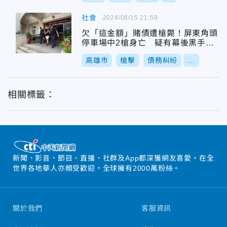
社會
2024/08/15 21:59
欠「這金額」賭債遭槍斃！屏東角頭
停車場中2槍身亡 疑有幕後黑手教
唆犯罪
高雄市
槍擊
債務糾紛
...
相關標籤：
新聞、影音、節目、直播、社群及App都深獲網友喜愛，在全
世界各地華人亦頗受歡迎，全球擁有2000萬粉絲。
關於我們
客服資訊