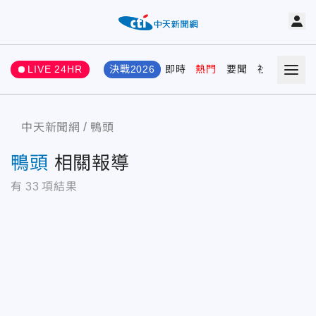
LIVE 24HR
決戰2026
即時
熱門
要聞
社會
娛樂
中天新聞網
鴨頭
鴨頭
相關報導
有
33
項結果