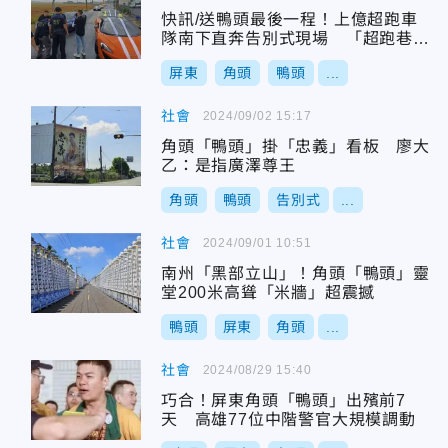
快訊/送鴨頭最後一程！上億超跑車
隊南下直奔告別式現場 「超跑巷」
再現
屏東
角頭
鴨頭
...
社會
2024/09/02 15:17
角頭「鴨頭」掛「忠義」看板 廖大
乙：是指廣澤尊王
角頭
鴨頭
告別式
...
社會
2024/09/01 10:51
南州「黑部立山」！角頭「鴨頭」靈
堂200米高聳「米牆」超震撼
鴨頭
屏東
角頭
...
社會
2024/08/29 15:40
巧合！屏東角頭「鴨頭」出殯前7
天 高雄77位中階警官大規模調動