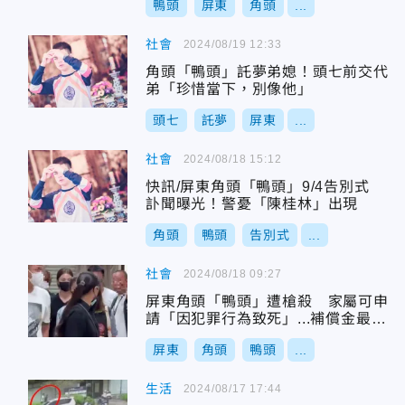
鴨頭
屏東
角頭
...
社會
2024/08/19 12:33
角頭「鴨頭」託夢弟媳！頭七前交代
弟「珍惜當下，別像他」
頭七
託夢
屏東
...
社會
2024/08/18 15:12
快訊/屏東角頭「鴨頭」9/4告別式
訃聞曝光！警憂「陳桂林」出現
角頭
鴨頭
告別式
...
社會
2024/08/18 09:27
屏東角頭「鴨頭」遭槍殺 家屬可申
請「因犯罪行為致死」...補償金最高
180萬
屏東
角頭
鴨頭
...
生活
2024/08/17 17:44