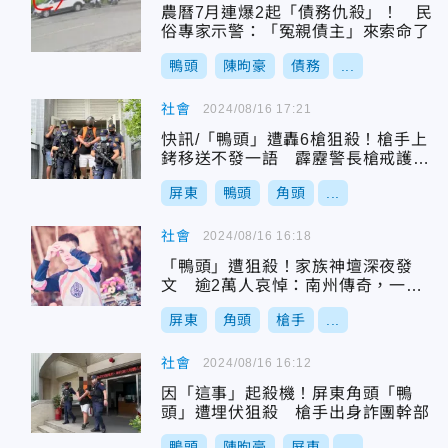
農曆7月連爆2起「債務仇殺」！ 民
俗專家示警：「冤親債主」來索命了
鴨頭
陳昫豪
債務
...
社會
2024/08/16 17:21
快訊/「鴨頭」遭轟6槍狙殺！槍手上
銬移送不發一語 霹靂警長槍戒護防
滅口
屏東
鴨頭
角頭
...
社會
2024/08/16 16:18
「鴨頭」遭狙殺！家族神壇深夜發
文 逾2萬人哀悼：南州傳奇，一路
好走
屏東
角頭
槍手
...
社會
2024/08/16 16:12
因「這事」起殺機！屏東角頭「鴨
頭」遭埋伏狙殺 槍手出身詐團幹部
鴨頭
陳昫豪
屏東
...