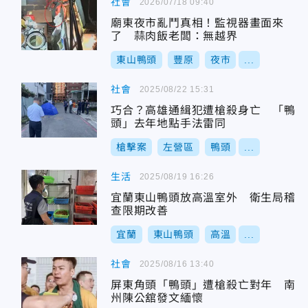
社會
2026/07/18 09:40
廟東夜市亂鬥真相！監視器畫面來
了 蒜肉飯老闆：無越界
東山鴨頭
豐原
夜市
...
社會
2025/08/22 15:31
巧合？高雄通緝犯遭槍殺身亡 「鴨
頭」去年地點手法雷同
槍擊案
左營區
鴨頭
...
生活
2025/08/19 16:26
宜蘭東山鴨頭放高溫室外 衛生局稽
查限期改善
宜蘭
東山鴨頭
高溫
...
社會
2025/08/16 13:40
屏東角頭「鴨頭」遭槍殺亡對年 南
州陳公舘發文緬懷