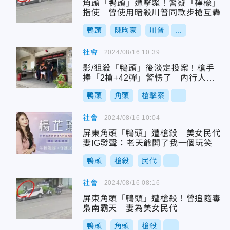
角頭「鴨頭」遭擊斃！警疑「檸檬」
指使 曾使用暗殺川普同款步槍互轟
鴨頭
陳昫豪
川普
...
社會
2024/08/16 10:39
影/狙殺「鴨頭」後淡定投案！槍手
捧「2槍+42彈」警愣了 內行人：
有挑釁意味
鴨頭
角頭
槍擊案
...
社會
2024/08/16 10:04
屏東角頭「鴨頭」遭槍殺 美女民代
妻IG發聲：老天爺開了我一個玩笑
鴨頭
槍殺
民代
...
社會
2024/08/16 08:16
屏東角頭「鴨頭」遭槍殺！曾追隨毒
梟南霸天 妻為美女民代
鴨頭
角頭
槍殺
...