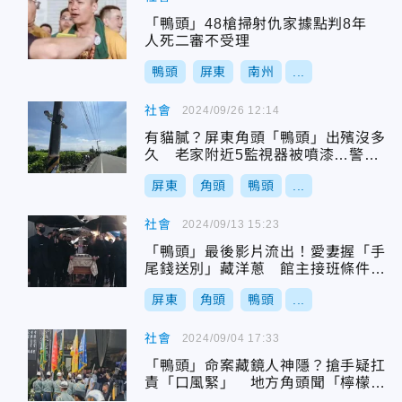
「鴨頭」48槍掃射仇家據點判8年
人死二審不受理
鴨頭
屏東
南州
...
社會
2024/09/26 12:14
有貓膩？屏東角頭「鴨頭」出殯沒多
久 老家附近5監視器被噴漆…警逮1
嫌
屏東
角頭
鴨頭
...
社會
2024/09/13 15:23
「鴨頭」最後影片流出！愛妻握「手
尾錢送別」藏洋蔥 館主接班條件曝
光
屏東
角頭
鴨頭
...
社會
2024/09/04 17:33
「鴨頭」命案藏鏡人神隱？搶手疑扛
責「口風緊」 地方角頭聞「檸檬」
秒愣住