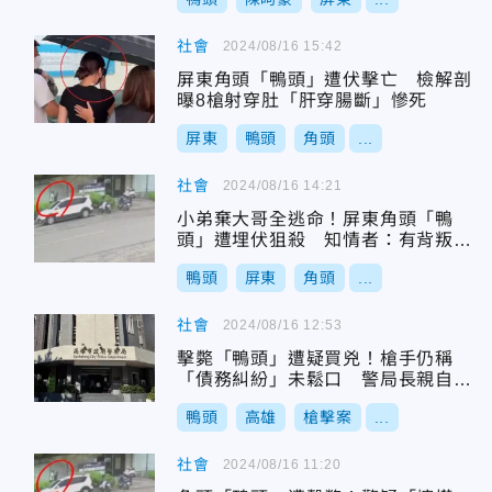
社會
2024/08/16 15:42
屏東角頭「鴨頭」遭伏擊亡 檢解剖
曝8槍射穿肚「肝穿腸斷」慘死
屏東
鴨頭
角頭
...
社會
2024/08/16 14:21
小弟棄大哥全逃命！屏東角頭「鴨
頭」遭埋伏狙殺 知情者：有背叛內
鬼
鴨頭
屏東
角頭
...
社會
2024/08/16 12:53
擊斃「鴨頭」遭疑買兇！槍手仍稱
「債務糾紛」未鬆口 警局長親自訊
問
鴨頭
高雄
槍擊案
...
社會
2024/08/16 11:20