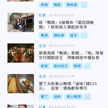
角頭
鴨頭
陳昫豪
...
社會
2024/12/12 10:07
殺「鴨頭」6槍奪命「還回頭補
開」！檢依殺人罪起訴兇手
鴨頭
陳昫豪
槍手
...
生活
2024/11/16 17:25
屏東角頭「鴨頭」喪期…「祂」降駕
交代開館迎王 押庫錢途中獲旨意
屏東
南州迎王
鴨頭
...
生活
2024/10/08 11:36
墾丁大街東山鴨頭「滷味7樣510
元」 店家：價格都有標示
墾丁
滷味
東山鴨頭
...
社會
2024/09/30 18:15