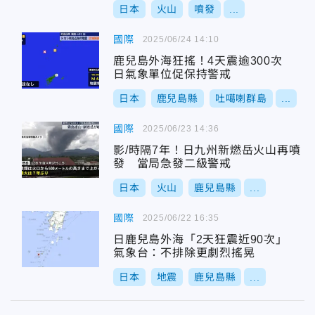
日本
火山
噴發
...
國際
2025/06/24 14:10
鹿兒島外海狂搖！4天震逾300次
日氣象單位促保持警戒
日本
鹿兒島縣
吐噶喇群島
...
國際
2025/06/23 14:36
影/時隔7年！日九州新燃岳火山再噴
發 當局急發二級警戒
日本
火山
鹿兒島縣
...
國際
2025/06/22 16:35
日鹿兒島外海「2天狂震近90次」
氣象台：不排除更劇烈搖晃
日本
地震
鹿兒島縣
...