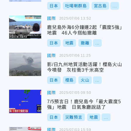
日本
吐噶喇群島
宮古島
...
國際
2025/07/06 13:52
鹿兒島外海6分鐘連2起「震度5強」
地震 46人今搭船撤離
日本
地震
撤離
...
國際
2025/07/06 11:25
影/日九州地質活動活躍！櫻島火山
今噴發 灰柱衝3千米高空
日本
櫻島
火山
...
國際
2025/07/05 09:50
7/5預言日！鹿兒島今「最大震度5
強」地震 日氣象廳說話了
日本
災難預言
地震
...
國際
2025/07/03 15:59