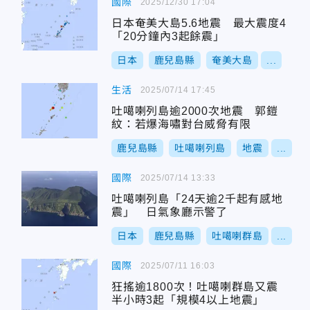
國際
2025/12/30 17:04
日本奄美大島5.6地震 最大震度4
「20分鐘內3起餘震」
日本
鹿兒島縣
奄美大島
...
生活
2025/07/14 17:45
吐噶喇列島逾2000次地震 郭鎧
紋：若爆海嘯對台威脅有限
鹿兒島縣
吐噶喇列島
地震
...
國際
2025/07/14 13:33
吐噶喇列島「24天逾2千起有感地
震」 日氣象廳示警了
日本
鹿兒島縣
吐噶喇群島
...
國際
2025/07/11 16:03
狂搖逾1800次！吐噶喇群島又震
半小時3起「規模4以上地震」