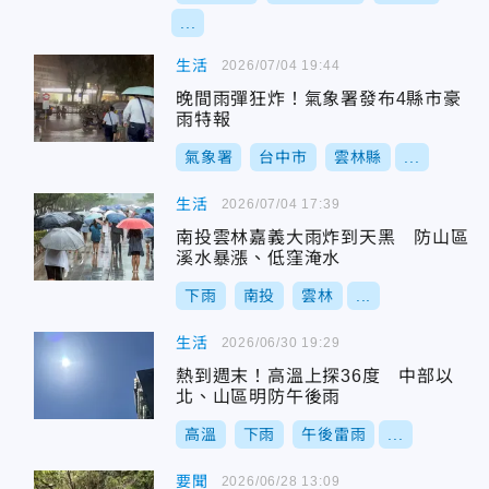
...
生活
2026/07/04 19:44
晚間雨彈狂炸！氣象署發布4縣市豪
雨特報
氣象署
台中市
雲林縣
...
生活
2026/07/04 17:39
南投雲林嘉義大雨炸到天黑 防山區
溪水暴漲、低窪淹水
下雨
南投
雲林
...
生活
2026/06/30 19:29
熱到週末！高溫上探36度 中部以
北、山區明防午後雨
高溫
下雨
午後雷雨
...
要聞
2026/06/28 13:09