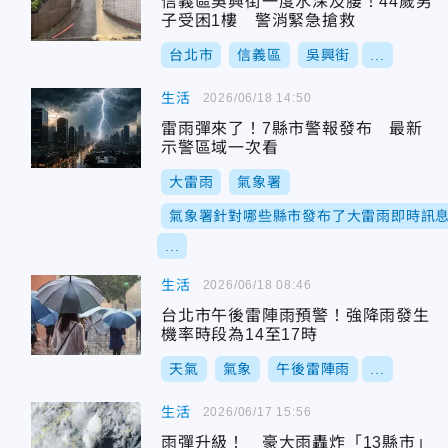
信義區吳興街一度水深及腰！44歲男
子受困1樓 警消緊急搶救
台北市
信義區
吳興街
...
生活
2026/06/18 14:50
雷雨彈來了！7縣市警報發布 最新
示警區域一次看
大雷雨
氣象署
氣象署針對哪些縣市發布了大雷雨即時訊
...
生活
2026/06/18 08:46
台北市午後雷陣雨預警！強降雨發生
機率時段為14至17時
天氣
氣象
午後雷陣雨
...
生活
2026/06/17 15:56
雨彈升級！ 豪大雨轟炸「13縣市」