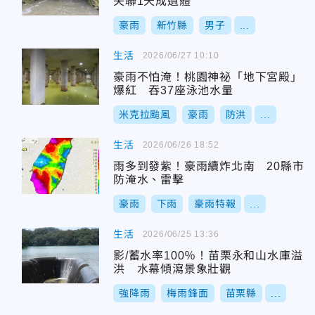
失聯1天成遺體
豪雨
新竹縣
男子
...
生活
2026/06/27 10:10
豪雨不怕淹！桃園神祕「地下宮殿」
爆紅 吞37座泳池水量
米克拉颱風
豪雨
防洪
...
生活
2026/06/26 18:52
雨多到發紫！豪雨續炸北南 20縣市
防淹水、雷擊
豪雨
下雨
豪雨特報
...
生活
2026/06/25 13:36
影/蓄水率100％！苗栗永和山水庫溢
洪 水幕傾瀉景象壯觀
強降雨
梅雨鋒面
苗栗縣
...