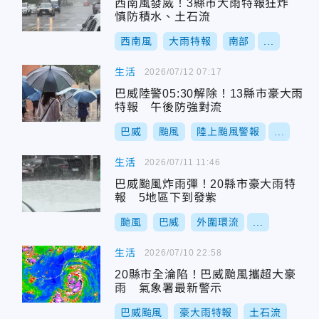
西南風發威！3縣市大雨特報狂炸
慎防積水、土石流
西南風
大雨特報
南部
...
生活
2026/07/12 07:17
巴威陸警05:30解除！13縣市豪大雨
特報 午後防強對流
巴威
颱風
陸上颱風警報
...
生活
2026/07/11 11:46
巴威颱風炸雨彈！20縣市豪大雨特
報 5地區下到發紫
颱風
巴威
外圍環流
...
生活
2026/07/10 22:58
20縣市全淪陷！巴威颱風攜超大豪
雨 氣象署最新警示
巴威颱風
豪大雨特報
土石流