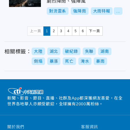
劇烈降雨、強陣風
對流雲系
強降雨
大雨特報
...
上一頁
1
2
3
4
5
6
下一頁
相關標籤：
大陸
湖北
破紀錄
失聯
湖南
倒塌
暴漲
死亡
淹水
暴雨
新聞、影音、節目、直播、社群及App都深獲網友喜愛，在全
世界各地華人亦頗受歡迎，全球擁有2000萬粉絲。
關於我們
客服資訊