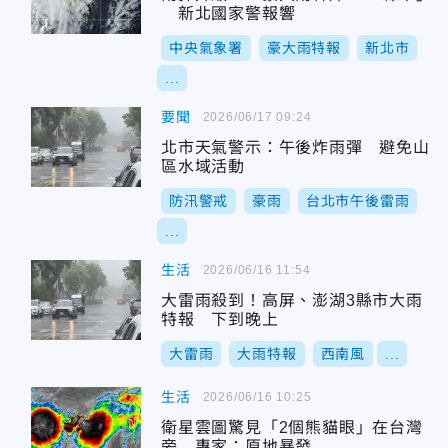
新北國家警報響
中央氣象署
豪大雨特報
新北市
...
要聞
2026/06/17 09:24
北市天氣警示：午後炸雨彈 避免山
區水域活動
防汛警戒
豪雨
台北市午後雷雨
...
生活
2026/06/16 11:54
大雷雨殺到！高屏、澎湖3縣市大雨
特報 下到晚上
大雷雨
大雨特報
西南風
...
生活
2026/06/16 10:25
衛星雲圖驚見「2個熊貓眼」在台灣
旁 專家：原地暴發