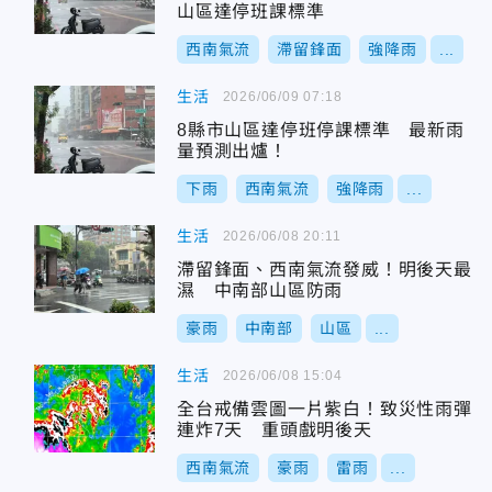
山區達停班課標準
西南氣流
滯留鋒面
強降雨
...
生活
2026/06/09 07:18
8縣市山區達停班停課標準 最新雨
量預測出爐！
下雨
西南氣流
強降雨
...
生活
2026/06/08 20:11
滯留鋒面、西南氣流發威！明後天最
濕 中南部山區防雨
豪雨
中南部
山區
...
生活
2026/06/08 15:04
全台戒備雲圖一片紫白！致災性雨彈
連炸7天 重頭戲明後天
西南氣流
豪雨
雷雨
...