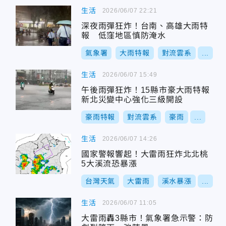
生活
2026/06/07 22:21
深夜雨彈狂炸！台南、高雄大雨特
報 低窪地區慎防淹水
氣象署
大雨特報
對流雲系
...
生活
2026/06/07 15:49
午後雨彈狂炸！15縣市豪大雨特報
新北災變中心強化三級開設
豪雨特報
對流雲系
豪雨
...
生活
2026/06/07 14:26
國家警報響起！大雷雨狂炸北北桃
5大溪流恐暴漲
台灣天氣
大雷雨
溪水暴漲
...
生活
2026/06/07 11:05
大雷雨轟3縣市！氣象署急示警：防