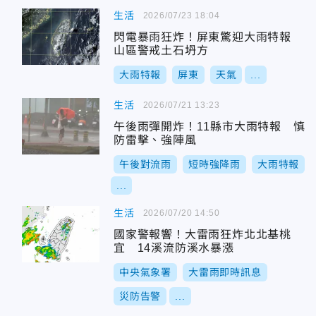
生活
2026/07/23 18:04
閃電暴雨狂炸！屏東驚迎大雨特報
山區警戒土石坍方
大雨特報
屏東
天氣
...
生活
2026/07/21 13:23
午後雨彈開炸！11縣市大雨特報 慎
防雷擊、強陣風
午後對流雨
短時強降雨
大雨特報
...
生活
2026/07/20 14:50
國家警報響！大雷雨狂炸北北基桃
宜 14溪流防溪水暴漲
中央氣象署
大雷雨即時訊息
災防告警
...