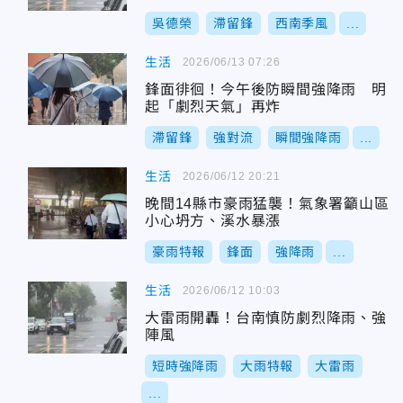
吳德榮
滯留鋒
西南季風
...
生活
2026/06/13 07:26
鋒面徘徊！今午後防瞬間強降雨 明
起「劇烈天氣」再炸
滯留鋒
強對流
瞬間強降雨
...
生活
2026/06/12 20:21
晚間14縣市豪雨猛襲！氣象署籲山區
小心坍方、溪水暴漲
豪雨特報
鋒面
強降雨
...
生活
2026/06/12 10:03
大雷雨開轟！台南慎防劇烈降雨、強
陣風
短時強降雨
大雨特報
大雷雨
...