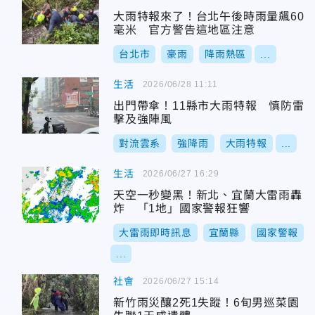
大雨特報來了！台北午後時雨量飆60
毫米 官方警告這地區注意
台北市
豪雨
降雨熱區
...
生活
2026/06/28 11:11
出門帶傘！11縣市大雨特報 慎防雷
擊及強陣風
對流雲系
強降雨
大雨特報
...
生活
2026/06/27 16:29
天空一秒變黑！新北、宜蘭大雷雨轟
炸 「1地」國家警報狂響
大雷雨即時訊息
宜蘭縣
國家警報
...
社會
2026/06/27 15:14
新竹雨災釀2死1失蹤！6旬男巡菜園