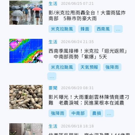
生活
2026/06/25 07:21
影/米克拉甩雨轟全台！大雷雨猛炸
南部 5縣市防豪大雨
米克拉颱風
鋒面
西南風
...
生活
2026/06/24 21:35
西南季風接棒！米克拉「迴光返照」
中南部雨勢「紫爆」5天
米克拉颱風
天氣預報
強降雨
...
要聞
2026/06/20 08:31
影片曝光！大雨重創雲林陳情竟遭刁
難 老農淚喊：民進黨根本在滅農
強降雨
中南部
農損
...
生活
2026/06/18 18:18