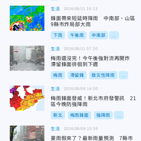
生活
2026/06/11 16:13
鋒面帶來短延時降雨 中南部、山區
9縣市炸局部大雨
下雨
午後雨
中南部
...
生活
2026/06/11 07:20
梅雨還沒完！今午後強對流再開炸
滯留鋒面徘徊到下週
梅雨
滯留鋒
致災性降雨
...
生活
2026/06/09 14:00
梅雨鋒面發威！新北市府發警訊 21
區今晚防強降雨
新北
梅雨鋒面
強降雨
...
生活
2026/06/09 10:56
豪雨假來了？最新雨量預測 7縣市