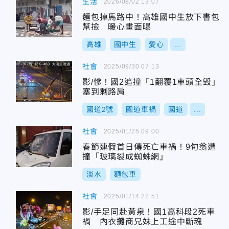
生活
2026/08/02 13:07
麵包掉馬路中！高雄國中生放下書包
幫撿 暖心畫面曝
高雄
國中生
愛心
...
社會
2025/09/30 07:13
影/慘！國2追撞「1翻覆1車頭全毀」
塞到剩路肩
國道2號
國道車禍
國道
...
社會
2025/01/25 09:00
春節連假首日傳死亡車禍！9旬翁遭
撞「玻璃裂成蜘蛛網」
淡水
麵包車
社會
2025/01/14 22:51
影/手足同赴黃泉！國1高科段2死車
禍 內衣攤商兄妹上工途中斷魂