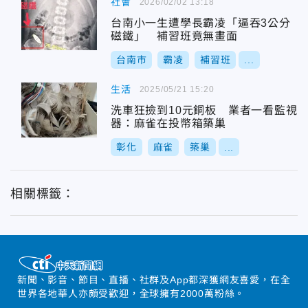
社會
2026/02/02 13:18
台南小一生遭學長霸凌「逼吞3公分
磁鐵」 補習班竟無畫面
台南市
霸凌
補習班
...
生活
2025/05/21 15:20
洗車狂撿到10元銅板 業者一看監視
器：麻雀在投幣箱築巢
彰化
麻雀
築巢
...
相關標籤：
新聞、影音、節目、直播、社群及App都深獲網友喜愛，在全
世界各地華人亦頗受歡迎，全球擁有2000萬粉絲。