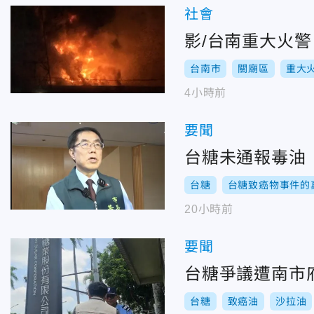
社會
影/台南重大火
台南市
關廟區
重大
4小時前
要聞
台糖未通報毒油
台糖
台糖致癌物事件的
20小時前
要聞
台糖爭議遭南市
台糖
致癌油
沙拉油