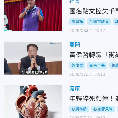
社會
匿名貼文控欠千
無黨籍
台南市議員
2026/08/01 13:47
要聞
黃偉哲轉職「衝
黃偉哲
台南市長
蔣
2026/07/31 19:10
健康
年輕猝死頻傳！
心臟年齡
心血管風險