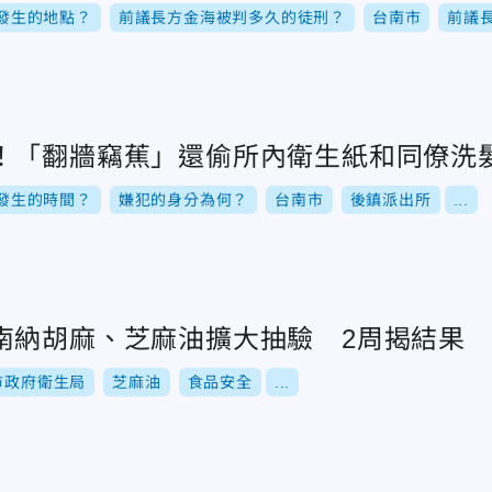
發生的地點？
前議長方金海被判多久的徒刑？
台南市
前議
！「翻牆竊蕉」還偷所內衛生紙和同僚洗
發生的時間？
嫌犯的身分為何？
台南市
後鎮派出所
...
南納胡麻、芝麻油擴大抽驗 2周揭結果
市政府衛生局
芝麻油
食品安全
...