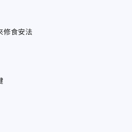
來修食安法
鍵