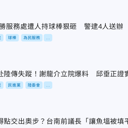
昭勝服務處遭人持球棒狠砸 警逮4人送辦
處
球棒
為民服務
...
赴陸傳失蹤！謝龍介立院爆料 邱垂正證
院
民進黨
陸委會
...
得點交出奧步？台南前議長「讓魚塭被填