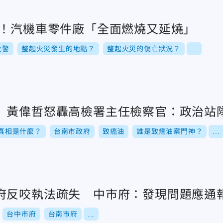
警！汽機車零件廠「全面燃燒又延燒」
火警
整起火災發生的地點？
整起火災的傷亡狀況？
...
 黃偉哲怒轟高檢署主任檢察官：政治站
真相是什麼？
台南市政府
致癌油
誰是致癌油案門神？
...
府反咬執法疏失 中市府：發現問題應通
台中市府
台南市府
...