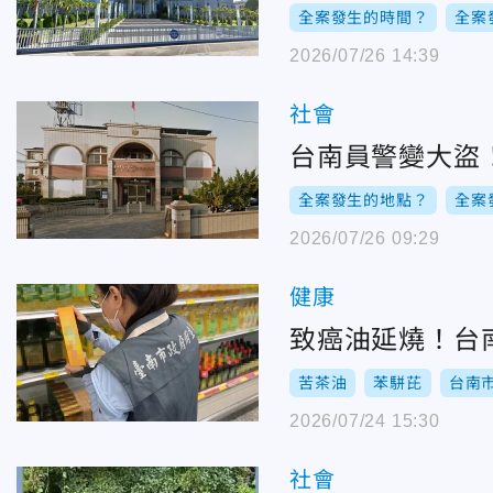
全案發生的時間？
全案
2026/07/26 14:39
社會
台南員警變大盜
全案發生的地點？
全案
2026/07/26 09:29
健康
致癌油延燒！台
苦茶油
苯駢芘
台南
2026/07/24 15:30
社會