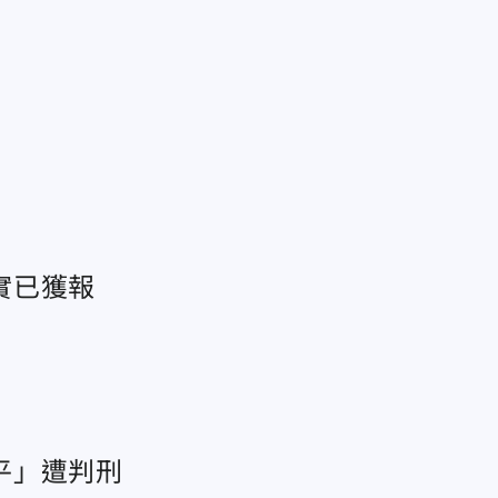
實已獲報
平」遭判刑