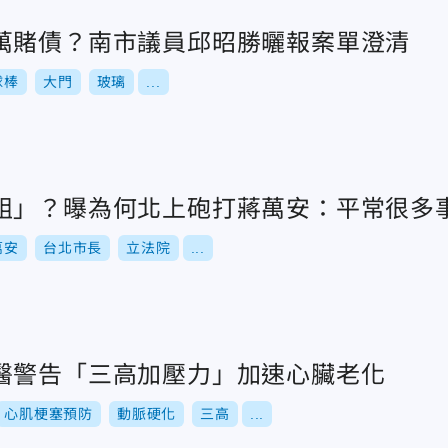
萬賭債？南市議員邱昭勝曬報案單澄清
球棒
大門
玻璃
...
組」？曝為何北上砲打蔣萬安：平常很多
萬安
台北市長
立法院
...
醫警告「三高加壓力」加速心臟老化
心肌梗塞預防
動脈硬化
三高
...