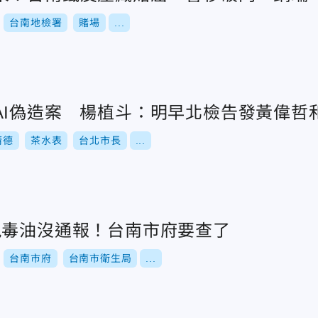
台南地檢署
賭場
...
AI偽造案 楊植斗：明早北檢告發黃偉哲
清德
茶水表
台北市長
...
現毒油沒通報！台南市府要查了
台南市府
台南市衛生局
...