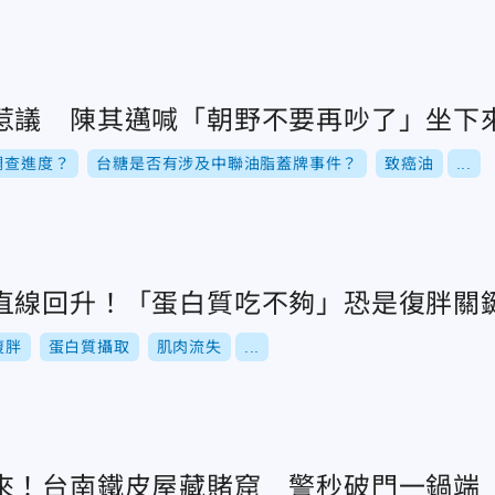
惹議 陳其邁喊「朝野不要再吵了」坐下
調查進度？
台糖是否有涉及中聯油脂蓋牌事件？
致癌油
...
直線回升！「蛋白質吃不夠」恐是復胖關
復胖
蛋白質攝取
肌肉流失
...
來！台南鐵皮屋藏賭窟 警秒破門一鍋端