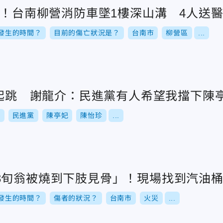
米！台南柳營消防車墜1樓深山溝 4人送
發生的時間？
目前的傷亡狀況是？
台南市
柳營區
...
%起跳 謝龍介：民進黨有人希望我擋下陳
舉
民進黨
陳亭妃
陳怡珍
...
8旬翁被燒到下肢見骨」！現場找到汽油
發生的時間？
傷者的狀況？
台南市
火災
...